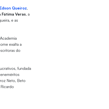
Edson Queiroz
,
 Fátima Veras
, a
ueira, e as
a Academia
ome exalta a
scritoras do
lucrativos, fundada
 beneméritos
roz Neto, Beto
 Ricardo