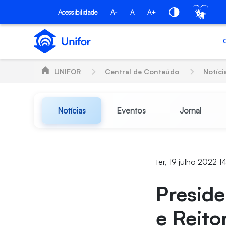
Pular para o Conteúdo principal
Acessibilidade
A-
A
A+
UNIFOR
Central de Conteúdo
Notíci
Notícias
Eventos
Jornal
ter, 19 julho 2022 1
Presid
e Reito