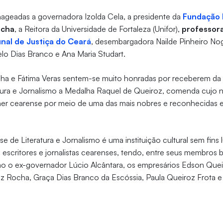
ageadas a governadora Izolda Cela, a presidente da
Fundação 
ocha
, a Reitora da Universidade de Fortaleza (Unifor),
professora
unal de Justiça do Ceará
, desembargadora Nailde Pinheiro Nog
lo Dias Branco e Ana Maria Studart.
ha e Fátima Veras sentem-se muito honradas por receberem d
tura e Jornalismo a Medalha Raquel de Queiroz, comenda cujo n
her cearense por meio de uma das mais nobres e reconhecidas e
 de Literatura e Jornalismo é uma instituição cultural sem fins 
o escritores e jornalistas cearenses, tendo, entre seus membros
o o ex-governador Lúcio Alcântara, os empresários Edson Quei
oz Rocha, Graça Dias Branco da Escóssia, Paula Queiroz Frota e