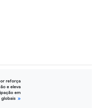
for reforça
ção e eleva
cipação em
 globais