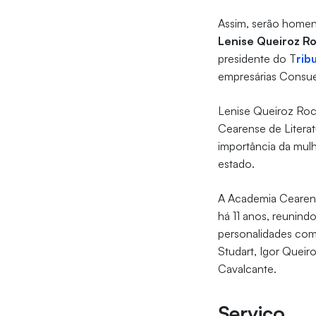
Assim, serão homen
Lenise Queiroz R
presidente do T
rib
empresárias Consue
Lenise Queiroz Roc
Cearense de Litera
importância da mul
estado.
A Academia Cearense
há 11 anos, reunind
personalidades com
Studart, Igor Queir
Cavalcante.
Serviço