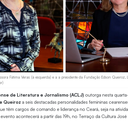
ofessora Fátima Veras (à esquerda) e a a presidente da Fundação Edson Queiroz,
or)
se de Literatura e Jornalismo (ACLJ)
outorga nesta quarta-f
e Queiroz
a seis destacadas personalidades femininas cearense
ue têm cargos de comando e liderança no Ceará, seja na atividad
O evento acontecerá a partir das 19h, no Terraço da Cultura José 