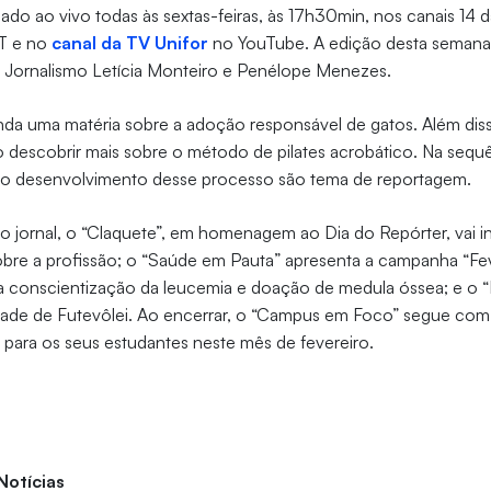
lado ao vivo todas às sextas-feiras, às 17h30min, nos canais 14 d
ET e no
canal da TV Unifor
no YouTube. A edição desta semana
e Jornalismo Letícia Monteiro e Penélope Menezes.
nda uma matéria sobre a adoção responsável de gatos. Além dis
 descobrir mais sobre o método de pilates acrobático. Na sequ
e o desenvolvimento desse processo são tema de reportagem.
o jornal, o “Claquete”, em homenagem ao Dia do Repórter, vai 
bre a profissão; o “Saúde em Pauta” apresenta a campanha “Fev
a conscientização da leucemia e doação de medula óssea; e o “
idade de Futevôlei. Ao encerrar, o “Campus em Foco” segue com
r para os seus estudantes neste mês de fevereiro.
 Notícias