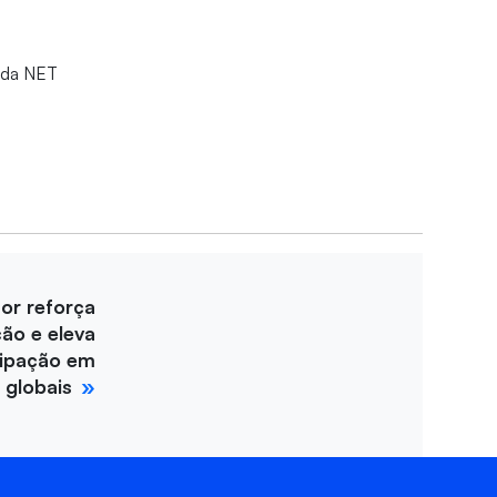
1 da NET
for reforça
ção e eleva
cipação em
 globais