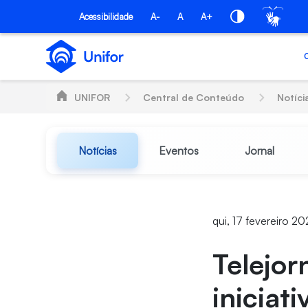
Pular para o Conteúdo principal
Acessibilidade
A-
A
A+
UNIFOR
Central de Conteúdo
Notíci
Notícias
Eventos
Jornal
qui, 17 fevereiro 2
Telejor
iniciat