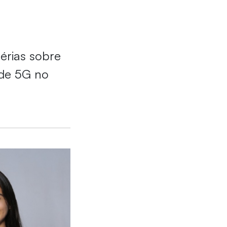
térias sobre
ede 5G no