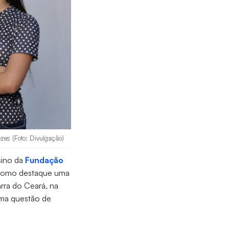
zes (Foto: Divulgação)
nsino da
Fundação
ará como destaque uma
arra do Ceará, na
 uma questão de