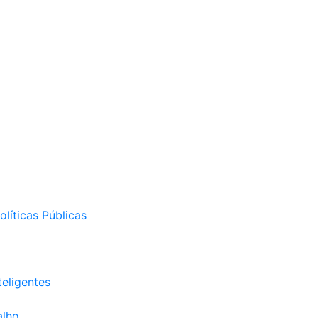
líticas Públicas
eligentes
alho