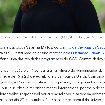
 corpo docente do Centro de Ciências da Saúde (CCS) da Unifor (Foto: Ares Soar
sora e psicóloga
Sabrina Matos
, do
Centro de Ciências da Saú
taleza – instituição de ensino mantida pela
Fundação Edson Q
ifor
e uma das atividades programadas do CCS. Confira abaixo o 
disseminação científica, cultural, artística e de humanidades da 
ontece de
16 a 20 de outubro
, no campus da Unifor. Com um
 gratuita, a 11ª edição contará com a presença do ganhador do 
unus
, que obteve reconhecimento internacional por meio de se
crocrédito, responsável por auxiliar milhões a saírem da pobreza
nto, no dia 20 de outubro, às 18h, na praça central da Universi