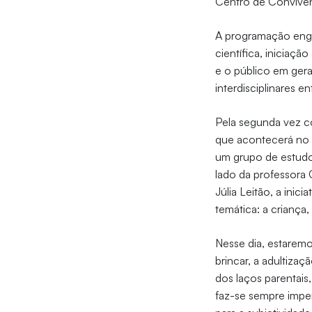
Centro de Convivên
A programação englo
científica, iniciaç
e o público em gera
interdisciplinares
Pela segunda vez c
que acontecerá no 
um grupo de estudo
lado da professora 
Júlia Leitão, a inic
temática: a criança
Nesse dia, estarem
brincar, a adultiza
dos laços parentai
faz-se sempre imper