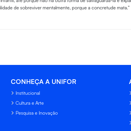
e infantil, até porque não há outra forma de salvaguardá-la e exp
ilidade de sobreviver mentalmente, porque a concretude mata.”
CONHEÇA A UNIFOR
Institucional
Cultura e Arte
Pesquisa e Inovação