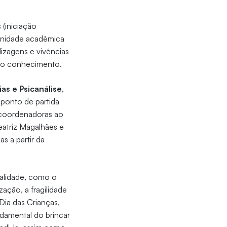
(iniciação
munidade acadêmica
izagens e vivências
 do conhecimento.
as e Psicanálise
,
ponto de partida
 coordenadoras ao
eatriz Magalhães e
s a partir da
ualidade, como o
ação, a fragilidade
Dia das Crianças,
ndamental do brincar