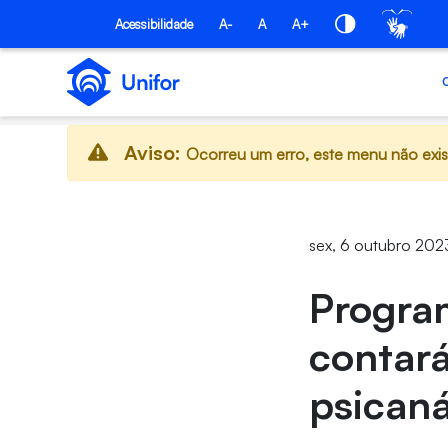
Pular para o Conteúdo principal
Acessibilidade
A-
A
A+
Aviso:
Ocorreu um erro, este menu não exis
sex, 6 outubro 202
Progra
contará
psicaná