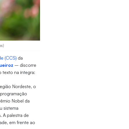
es)
de (CCS)
da
ueiroz
– discorre
texto na íntegra:
região Nordeste, o
a programação
Prêmio Nobel da
u sistema
. A palestra de
dade, em frente ao