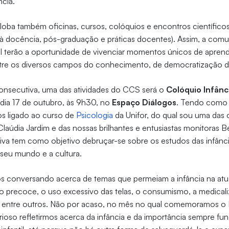
cia.
ba também oficinas, cursos, colóquios e encontros científicos 
ão à docência, pós-graduação e práticas docentes). Assim, a co
l terão a oportunidade de vivenciar momentos únicos de aprend
 entre os diversos campos do conhecimento, de democratização
onsecutiva, uma das atividades do CCS será o
Colóquio Infânci
dia 17 de outubro, às 9h30, no
Espaço Diálogos
. Tendo como 
s ligado ao curso de
Psicologia
da Unifor, do qual sou uma das
Claúdia Jardim e das nossas brilhantes e entusiastas monitoras B
iativa tem como objetivo debruçar-se sobre os estudos das infância
, seu mundo e a cultura.
os conversando acerca de temas que permeiam a infância na at
ção precoce, o uso excessivo das telas, o consumismo, a medicaliz
s, entre outros. Não por acaso, no mês no qual comemoramos o 
ioso refletirmos acerca da infância e da importância sempre fu