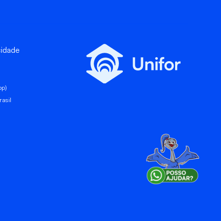
cidade
pp)
asil