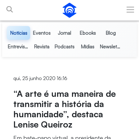
Pular para o Conteúdo principal
Notícias
Eventos
Jornal
Ebooks
Blog
Entrevistas
Revista
Podcasts
Mídias
Newsletter
qui, 25 junho 2020 16:16
“A arte é uma maneira de
transmitir a história da
humanidade”, destaca
Lenise Queiroz
Em bate-papo virtual, a presidente da