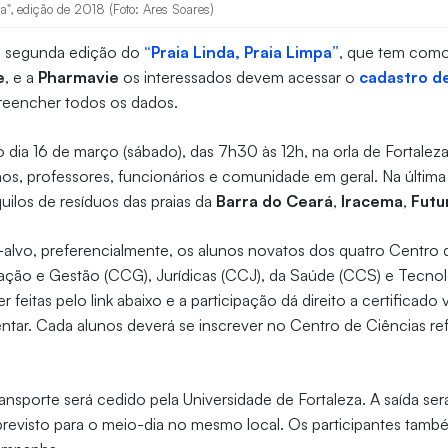
a", edição de 2018 (Foto: Ares Soares)
na segunda edição do
“Praia Linda, Praia Limpa”
, que tem como
e
, e a
Pharmavie
os interessados devem acessar o
cadastro de
preencher todos os dados.
dia 16 de março (sábado), das 7h30 às 12h, na orla de Fortalez
nos, professores, funcionários e comunidade em geral. Na últim
uilos de resíduos das praias da
Barra do Ceará
,
Iracema
,
Futu
alvo, preferencialmente, os alunos novatos dos quatro Centro 
ação e Gestão (CCG), Jurídicas (CCJ), da Saúde (CCS) e Tecnol
 feitas pelo link abaixo e a participação dá direito a certificado
tar. Cada alunos deverá se inscrever no Centro de Ciências re
ansporte será cedido pela Universidade de Fortaleza. A saída ser
previsto para o meio-dia no mesmo local. Os participantes tamb