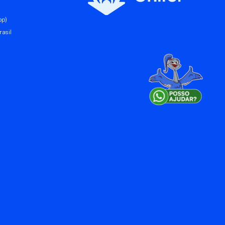
pp)
asil