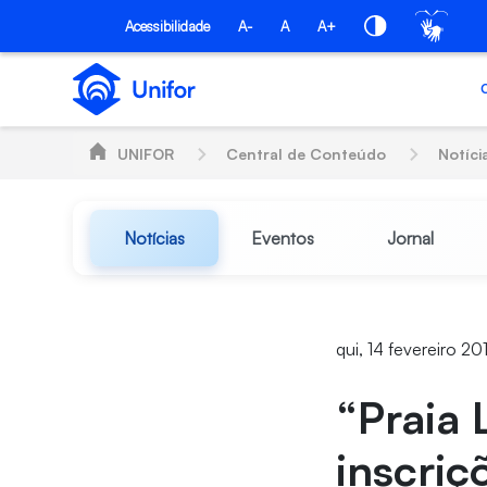
Pular para o Conteúdo principal
Acessibilidade
A-
A
A+
UNIFOR
Central de Conteúdo
Notíci
Notícias
Eventos
Jornal
qui, 14 fevereiro 20
“Praia 
inscriç