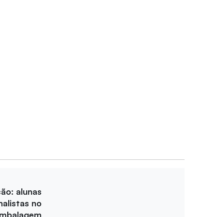
ção: alunas
nalistas no
Embalagem