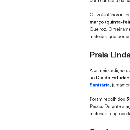
com camiseta da c
Os voluntários insc
março (quinta-fei
Queiroz. O treiname
materiais que poder
Praia Lind
A primeira edição 
ao
Dia do Estudan
Sanitária
, juntame
Foram recolhidos
3
Pesca. Durante a a
materiais reaprovei