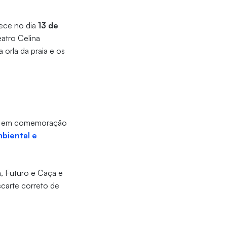
ece no dia
13 de
eatro Celina
 orla da praia e os
18, em comemoração
biental e
a, Futuro e Caça e
carte correto de