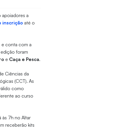
 apoiadores a
 inscrição
até o
a e conta com a
a edição foram
ro
e
Caça e Pesca
.
de Ciências da
ógicas (CCT). As
 válido como
ferente ao curso
á às 7h no Altar
ém receberão kits