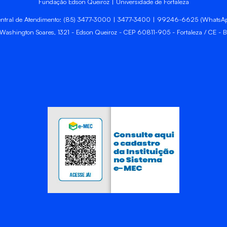
Fundação Edson Queiroz | Universidade de Fortaleza
ntral de Atendimento: (85) 3477-3000 | 3477-3400 | 99246-6625 (WhatsA
 Washington Soares, 1321 - Edson Queiroz - CEP 60811-905 - Fortaleza / CE - Br