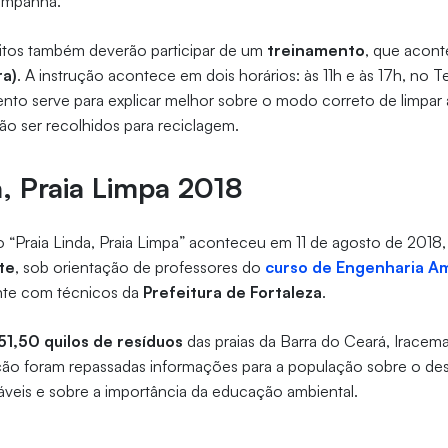
ampanha.
ritos também deverão participar de um
treinamento
, que acont
ra)
. A instrução acontece em dois horários: às 11h e às 17h, no T
nto serve para explicar melhor sobre o modo correto de limpar a
ão ser recolhidos para reciclagem.
a, Praia Limpa 2018
do “Praia Linda, Praia Limpa” aconteceu em 11 de agosto de 20
te
, sob orientação de professores do
curso de Engenharia Am
nte com técnicos da
Prefeitura de Fortaleza
.
51,50 quilos de resíduos
das praias da Barra do Ceará, Iracem
ção foram repassadas informações para a população sobre o des
táveis e sobre a importância da educação ambiental.