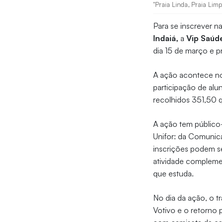
"Praia Linda, Praia Limp
Para se inscrever 
Indaiá,
a
Vip Saúd
dia 15 de março e 
A ação acontece no 
participação de alu
recolhidos 351,50 q
A ação tem público-
Unifor: da Comunic
inscrições podem ser
atividade complemen
que estuda.
No dia da ação, o tr
Votivo e o retorno 