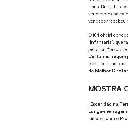
Canal Brasil. Este 
vencedores na categ
vencedor recebeu o 
O júri oficial con
“
Infantaria
”, que 
pelo Júri Abraccine
Curta-metragem
eleito pelo júri ofi
de Melhor Direto
MOSTRA 
“Escuridão na Ter
Longa-metragem 
também com o
Prê