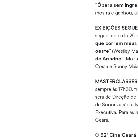
“Ópera sem Ingre
mostra e ganhou, a
EXIBIÇÕES SEGU
segue até o dia 20 
que correm meus 
oeste
” (Wesjley Mar
de Ariadne
” (Mozar
Costa e Sunny Maia)
MASTERCLASSES
sempre às 17h30, t
será de Direção de 
de Sonorização e Mi
Executiva. Para as
m
Ceará.
O
32º Cine Ceará