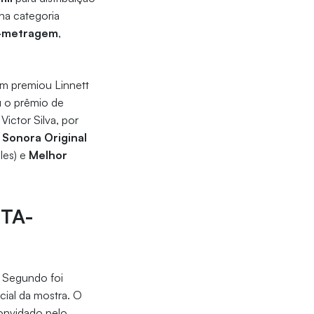
na categoria
a-metragem
,
m premiou Linnett
 o prêmio de
 Victor Silva, por
 Sonora Original
les) e
Melhor
TA-
s Segundo foi
ficial da mostra. O
 convidado pelo