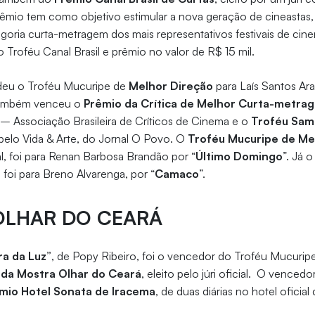
prêmio tem como objetivo estimular a nova geração de cineasta
oria curta-metragem dos mais representativos festivais de cine
Troféu Canal Brasil e prêmio no valor de R$ 15 mil.
cedeu o Troféu Mucuripe de
Melhor Direção
para Laís Santos Ara
também venceu o
Prêmio da Crítica de Melhor Curta-metra
 – Associação Brasileira de Críticos de Cinema e o
Troféu Sam
pelo Vida & Arte, do Jornal O Povo. O
Troféu Mucuripe de Me
cial, foi para Renan Barbosa Brandão por “
Último Domingo
”. Já 
r
foi para Breno Alvarenga, por “
Camaco
”.
OLHAR DO CEARÁ
ra da Luz”
, de Popy Ribeiro, foi o vencedor do Troféu Mucurip
da Mostra Olhar do Ceará
, eleito pelo júri oficial. O vencedo
mio Hotel Sonata de Iracema
, de duas diárias no hotel oficia