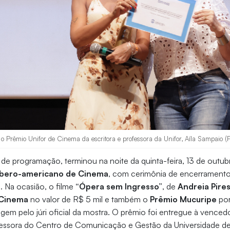
o Prêmio Unifor de Cinema da escritora e professora da Unifor, Aíla Sampaio (
 de programação, terminou na noite da quinta-feira, 13 de outub
 Ibero-americano de Cinema
, com cerimônia de encerramento
. Na ocasião, o filme
“Ópera sem Ingresso”
, de
Andreia Pire
 Cinema
no valor de R$ 5 mil e também o
Prêmio Mucuripe
por
em pelo júri oficial da mostra. O prêmio foi entregue à vencedo
essora do Centro de Comunicação e Gestão da Universidade de 