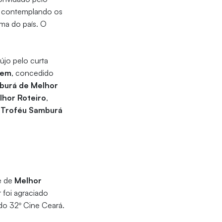
s, contemplando os
ma do país. O
újo pelo curta
gem
, concedido
burá de Melhor
lhor Roteiro
,
o
Troféu Samburá
e de
Melhor
r foi agraciado
l do 32º Cine Ceará.