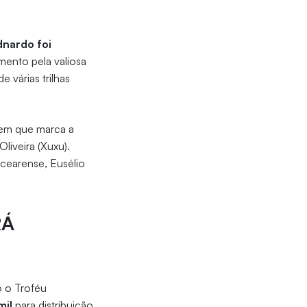
dnardo foi
mento pela valiosa
 várias trilhas
gem que marca a
liveira (Xuxu).
 cearense, Eusélio
RÁ
o o Troféu
mil
para distribuição