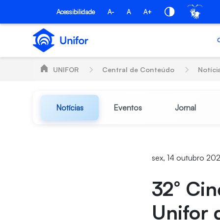
Pular para o Conteúdo principal
Acessibilidade
A-
A
A+
UNIFOR
Central de Conteúdo
Notíci
Notícias
Eventos
Jornal
sex, 14 outubro 20
32° Cin
Unifor