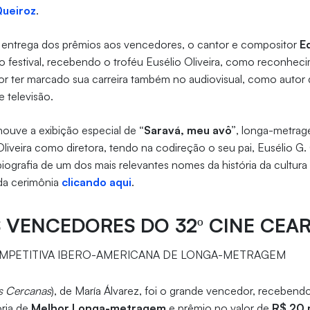
Queiroz
.
 entrega dos prêmios aos vencedores, o cantor e compositor
E
o festival, recebendo o troféu Eusélio Oliveira, como reconheci
or ter marcado sua carreira também no audiovisual, como autor de
 televisão.
houve a exibição especial de
“Saravá, meu avô”
, longa-metra
Oliveira como diretora, tendo na codireção o seu pai, Eusélio G. O
 biografia de um dos mais relevantes nomes da história da cultura
 da cerimônia
clicando aqui
.
S VENCEDORES DO 32º CINE CEA
PETITIVA IBERO-AMERICANA DE LONGA-METRAGEM
s Cercanas
), de María Álvarez, foi o grande vencedor, recebend
ria de
Melhor Longa-metragem
e prêmio no valor de
R$ 20 