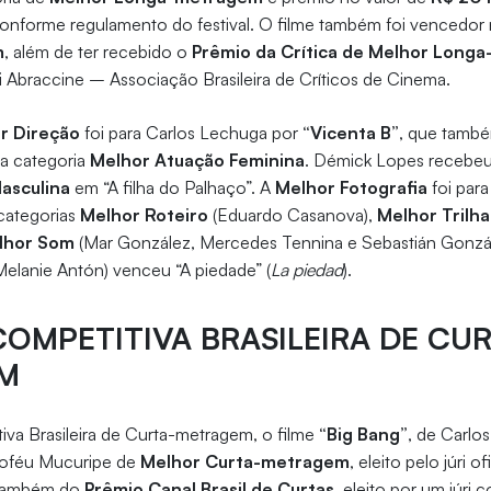
 conforme regulamento do festival. O filme também foi vencedor 
m
, além de ter recebido o
Prêmio da Crítica de Melhor Long
 Abraccine – Associação Brasileira de Críticos de Cinema.
r Direção
foi para Carlos Lechuga por
“Vicenta B”
, que també
a categoria
Melhor Atuação Feminina
. Démick Lopes recebeu
asculina
em “A filha do Palhaço”. A
Melhor Fotografia
foi para
 categorias
Melhor Roteiro
(Eduardo Casanova),
Melhor Trilha
lhor Som
(Mar González, Mercedes Tennina e Sebastián Gonzá
elanie Antón) venceu “A piedade” (
La piedad
).
OMPETITIVA BRASILEIRA DE CUR
M
va Brasileira de Curta-metragem, o filme
“Big Bang”
, de Carlo
roféu Mucuripe de
Melhor Curta-metragem
, eleito pelo júri o
 também do
Prêmio Canal Brasil de Curtas
, eleito por um júri