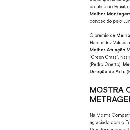
do filme no Brasil,
Melhor Montage
concedido pelo Júri
O prêmio de
Melho
Hernández Valdés n
Melhor Atuação M
“Green Grass”. Nas
(Pedro Onetto),
Me
Direção de Arte
(M
MOSTRA C
METRAGE
Na Mostra Competiti
agraciado com o T
filme foi vencedor