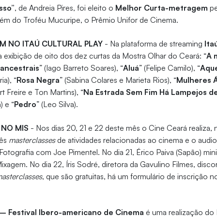
sso”
, de Andreia Pires, foi eleito o
Melhor Curta-metragem
pe
lém do Troféu Mucuripe, o Prêmio Unifor de Cinema.
EM NO ITAÚ CULTURAL PLAY
- Na plataforma de streaming
Itaú
a exibição de oito dos dez curtas da Mostra Olhar do Ceará: “
A 
ancestrais
” (Iago Barreto Soares), “
Aluá
” (Felipe Camilo), “
Aque
ia), “
Rosa Negra
” (Sabina Colares e Marieta Rios), “
Mulheres 
t Freire e Ton Martins), “
Na Estrada Sem Fim Há Lampejos d
 e “
Pedro
” (Leo Silva).
 NO MIS
- Nos dias 20, 21 e 22 deste mês o Cine Ceará realiza,
rês
masterclasses
de atividades relacionadas ao cinema e o audio
Fotografia com Joe Pimentel. No dia 21, Érico Paiva (Sapão) mini
xagem. No dia 22, Íris Sodré, diretora da Gavulino Filmes, disc
asterclasses
, que são gratuitas, há um formulário de inscrição n
 – Festival Ibero-americano de Cinema
é uma realização do 