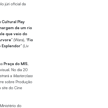
lo júri oficial da
 Cultural Play
margem de um rio
le que veio do
Árvore
” (Wara), “
Fio
e Esplendor
” (Liv
 na
Praça do MIS
,
visual. No dia 20
strará a
Masterclass
orre sobre Produção
o site do Cine
Ministério do