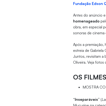
Fundação Edson 
Antes do anúncio e
homenageado
pel
obra, em especial p
sonoras de cinema e
Após a premiação, 
estreia de Gabriela 
Juntos, revisitam a
Oliveira. Veja fotos
OS FILME
MOSTRA COM
“Inseparáveis”
(
La
Mucuripe na catego