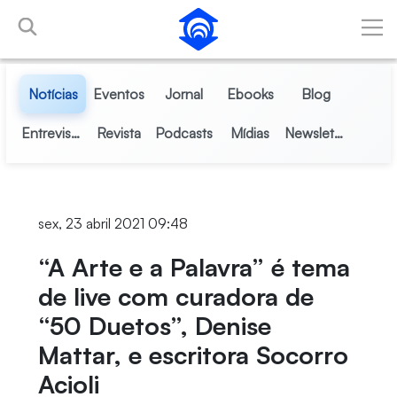
Pular para o Conteúdo principal
Notícias
Eventos
Jornal
Ebooks
Blog
Entrevistas
Revista
Podcasts
Mídias
Newsletter
sex, 23 abril 2021 09:48
“A Arte e a Palavra” é tema
de live com curadora de
“50 Duetos”, Denise
Mattar, e escritora Socorro
Acioli