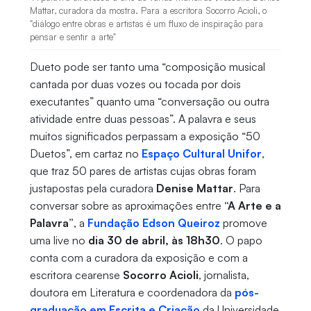
Mattar, curadora da mostra. Para a escritora Socorro Acioli, o
"diálogo entre obras e artistas é um fluxo de inspiração para
pensar e sentir a arte"
Dueto pode ser tanto uma “composição musical
cantada por duas vozes ou tocada por dois
executantes” quanto uma “conversação ou outra
atividade entre duas pessoas”. A palavra e seus
muitos significados perpassam a exposição “50
Duetos”, em cartaz no
Espaço Cultural Unifor
,
que traz 50 pares de artistas cujas obras foram
justapostas pela curadora
Denise Mattar
. Para
conversar sobre as aproximações entre
“A Arte e a
Palavra”
, a
Fundação Edson Queiroz
promove
uma live no
dia 30 de abril, às 18h30
. O papo
conta com a curadora da exposição e com a
escritora cearense
Socorro Acioli
, jornalista,
doutora em Literatura e coordenadora da
pós-
graduação em Escrita e Criação
da Universidade