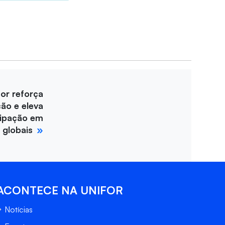
for reforça
ção e eleva
cipação em
 globais
ACONTECE NA UNIFOR
Notícias