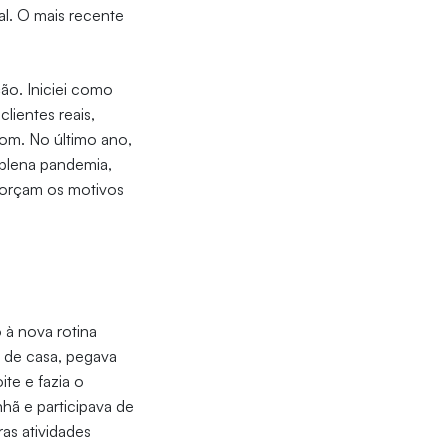
l. O mais recente
ão. Iniciei como
lientes reais,
bom. No último ano,
m plena pandemia,
reforçam os motivos
 à nova rotina
 de casa, pegava
ite e fazia o
hã e participava de
as atividades