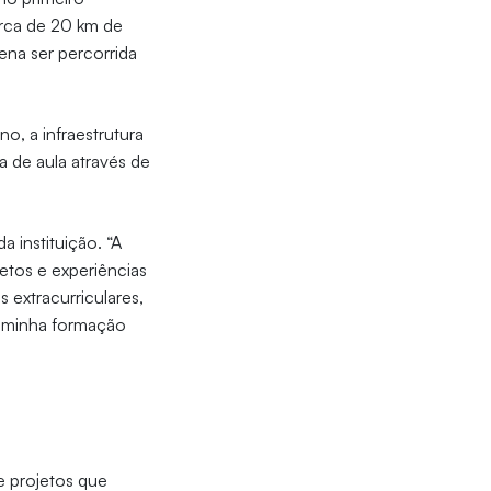
erca de 20 km de
ena ser percorrida
o, a infraestrutura
a de aula através de
a instituição. “A
etos e experiências
 extracurriculares,
à minha formação
e projetos que