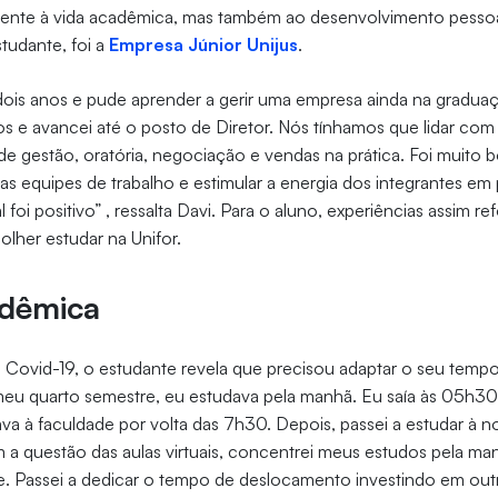
nte à vida acadêmica, mas também ao desenvolvimento pessoa
tudante, foi a
Empresa Júnior Unijus
.
 dois anos e pude aprender a gerir uma empresa ainda na graduaç
os e avancei até o posto de Diretor. Nós tínhamos que lidar com c
e gestão, oratória, negociação e vendas na prática. Foi muito 
r as equipes de trabalho e estimular a energia dos integrantes e
l foi positivo” , ressalta Davi. Para o aluno, experiências assim 
olher estudar na Unifor.
adêmica
Covid-19, o estudante revela que precisou adaptar o seu tempo
meu quarto semestre, eu estudava pela manhã. Eu saía às 05h30
va à faculdade por volta das 7h30. Depois, passei a estudar à no
a questão das aulas virtuais, concentrei meus estudos pela man
ne. Passei a dedicar o tempo de deslocamento investindo em outr