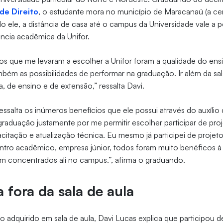
de Direito
, o estudante mora no município de Maracanaú (a c
do ele, a distância de casa até o campus da Universidade vale a p
ência acadêmica da Unifor.
vos que me levaram a escolher a Unifor foram a qualidade do ensin
ambém as possibilidades de performar na graduação. Ir além da sal
, de ensino e de extensão,” ressalta Davi.
ssalta os inúmeros benefícios que ele possui através do auxílio d
graduação justamente por me permitir escolher participar de proj
itação e atualização técnica. Eu mesmo já participei de projetos
ntro acadêmico, empresa júnior, todos foram muito benéficos 
m concentrados ali no campus.”, afirma o graduando.
a fora da sala de aula
 adquirido em sala de aula, Davi Lucas explica que participou d