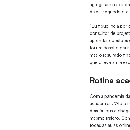
agregaram não some
deles, segundo o es
“Eu fiquei nela por
consultor de projet
aprender questões d
foi um desafio geri
mas o resultado fina
que o levaram a esc
Rotina ac
Com a pandemia da 
acadêmica. “Até o 
dois ônibus e chega
mesmo trajeto. Com 
todas as aulas onli