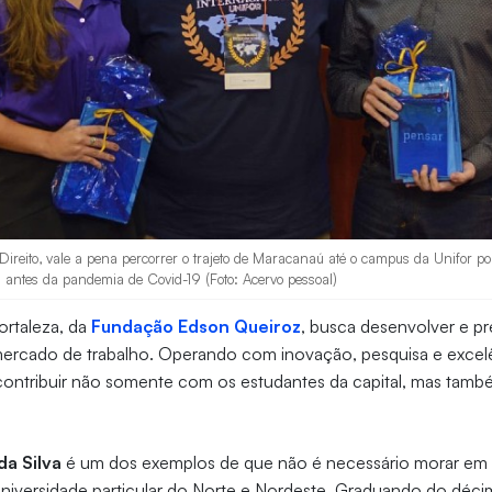
Direito, vale a pena percorrer o trajeto de Maracanaú até o campus da Unifor po
 antes da pandemia de Covid-19 (Foto: Acervo pessoal)
ortaleza, da
Fundação Edson Queiroz
, busca desenvolver e pr
mercado de trabalho. Operando com inovação, pesquisa e excelê
contribuir não somente com os estudantes da capital, mas tamb
da Silva
é um dos exemplos de que não é necessário morar em 
niversidade particular do Norte e Nordeste. Graduando do déci