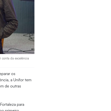
r conta da excelência
eparar os
ncia, a Unifor tem
ém de outras
Fortaleza para
mo primeiro