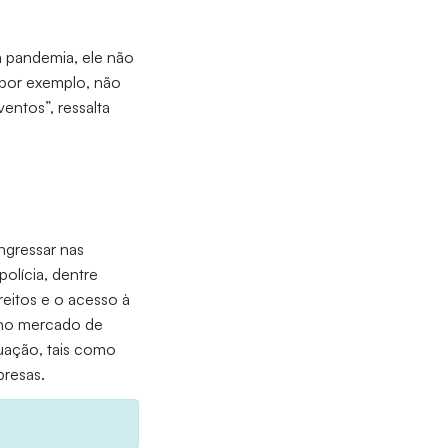
 pandemia, ele não
 por exemplo, não
ventos”, ressalta
ngressar nas
polícia, dentre
ireitos e o acesso à
o no mercado de
tuação, tais como
presas.