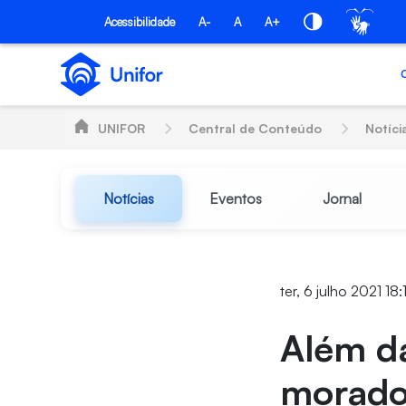
Pular para o Conteúdo principal
Acessibilidade
A-
A
A+
UNIFOR
Central de Conteúdo
Notíci
Notícias
Eventos
Jornal
ter, 6 julho 2021 18:
Além da
morado