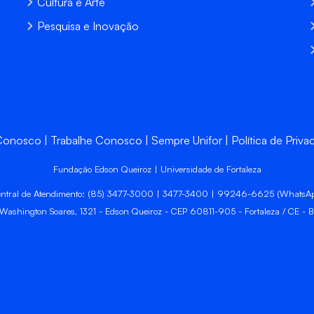
Cultura e Arte
Pesquisa e Inovação
 Conosco
Trabalhe Conosco
Sempre Unifor
Política de Priva
Fundação Edson Queiroz | Universidade de Fortaleza
ntral de Atendimento: (85) 3477-3000 | 3477-3400 | 99246-6625 (WhatsA
 Washington Soares, 1321 - Edson Queiroz - CEP 60811-905 - Fortaleza / CE - Br