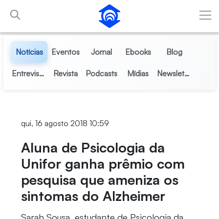
Pular para o Conteúdo principal
Notícias
Eventos
Jornal
Ebooks
Blog
Entrevistas
Revista
Podcasts
Mídias
Newsletter
qui, 16 agosto 2018 10:59
Aluna de Psicologia da
Unifor ganha prêmio com
pesquisa que ameniza os
sintomas do Alzheimer
Sarah Sousa, estudante de Psicologia da