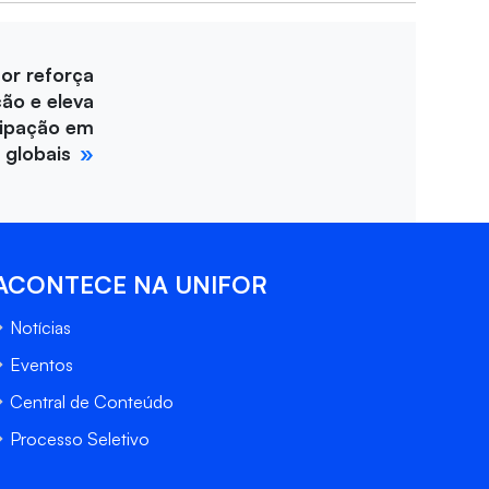
for reforça
ção e eleva
cipação em
 globais
ACONTECE NA UNIFOR
Notícias
Eventos
Central de Conteúdo
Processo Seletivo