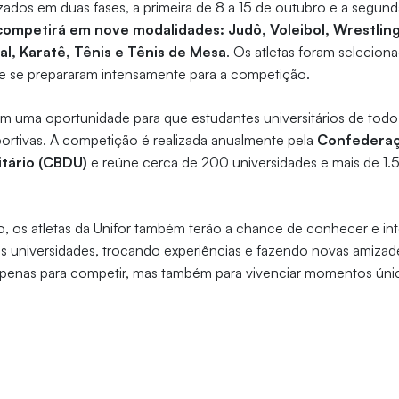
zados em duas fases, a primeira de 8 a 15 de outubro e a segund
competirá em nove modalidades: Judô, Voleibol, Wrestlin
al, Karatê, Tênis e Tênis de Mesa
. Os atletas foram selecio
o e se prepararam intensamente para a competição.
m uma oportunidade para que estudantes universitários de tod
portivas. A competição é realizada anualmente pela
Confederaçã
itário (CBDU)
e reúne cerca de 200 universidades e mais de 1.
, os atletas da Unifor também terão a chance de conhecer e in
as universidades, trocando experiências e fazendo novas amizad
penas para competir, mas também para vivenciar momentos únic