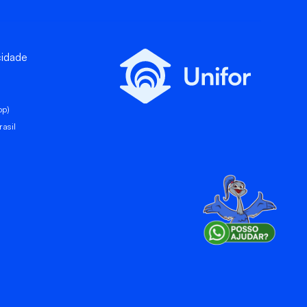
cidade
pp)
asil