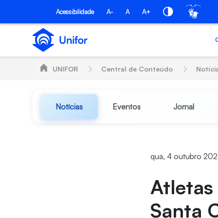
Pular para o Conteúdo principal
Acessibilidade
A-
A
A+
UNIFOR
Central de Conteúdo
Notíci
Notícias
Eventos
Jornal
qua, 4 outubro 202
Atleta
Santa C