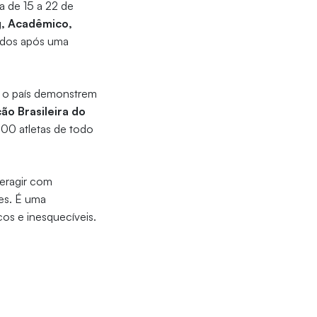
a de 15 a 22 de
g, Acadêmico,
nados após uma
o o país demonstrem
o Brasileira do
500 atletas de todo
teragir com
es. É uma
os e inesquecíveis.