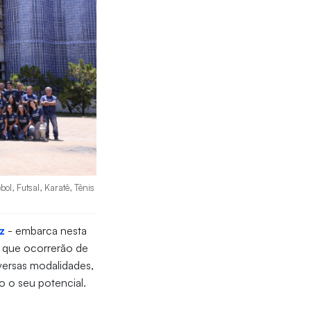
ol, Futsal, Karatê, Tênis
z
- embarca nesta
, que ocorrerão de
versas modalidades,
o o seu potencial.