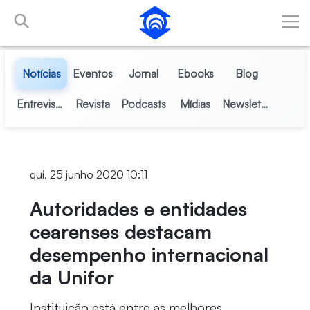
Pular para o Conteúdo principal
Notícias
Eventos
Jornal
Ebooks
Blog
Entrevistas
Revista
Podcasts
Mídias
Newsletter
qui, 25 junho 2020 10:11
Autoridades e entidades
cearenses destacam
desempenho internacional
da Unifor
Instituição está entre as melhores