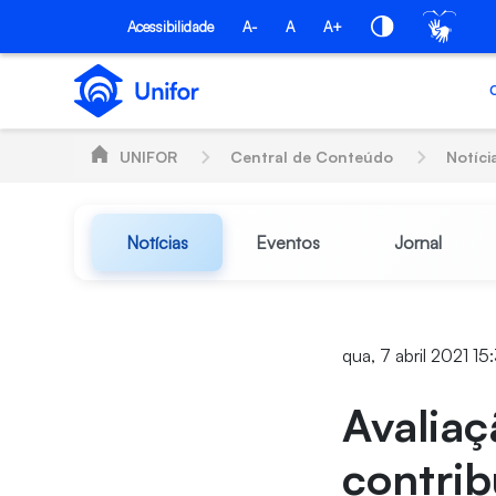
Pular para o Conteúdo principal
Acessibilidade
A-
A
A+
UNIFOR
Central de Conteúdo
Notíci
Notícias
Eventos
Jornal
qua, 7 abril 2021 15
Avaliaç
contri