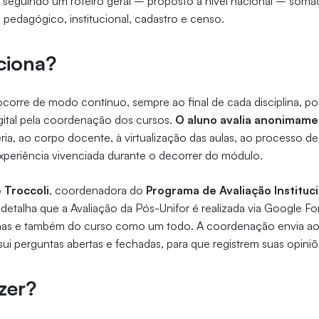
 seguindo um roteiro geral – proposto a nível nacional – soma
o pedagógico, institucional, cadastro e censo.
ciona?
ocorre de modo contínuo, sempre ao final de cada disciplina, po
gital pela coordenação dos cursos.
O aluno avalia anonimam
ria, ao corpo docente, à virtualização das aulas, ao processo d
xperiência vivenciada durante o decorrer do módulo.
 Troccoli
, coordenadora do
Programa de Avaliação Instituci
, detalha que a Avaliação da Pós-Unifor é realizada via Google 
linas e também do curso como um todo. A coordenação envia aos
sui perguntas abertas e fechadas, para que registrem suas opiniõ
zer?