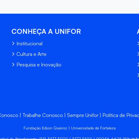
CONHEÇA A UNIFOR
Institucional
Cultura e Arte
Pesquisa e Inovação
 Conosco
Trabalhe Conosco
Sempre Unifor
Política de Priva
Fundação Edson Queiroz | Universidade de Fortaleza
ntral de Atendimento: (85) 3477-3000 | 3477-3400 | 99246-6625 (WhatsA