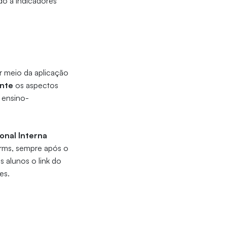
do a indicadores
r meio da aplicação
ente
os aspectos
e ensino-
onal Interna
Forms, sempre após o
 alunos o link do
es.