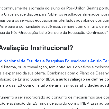
 continuamente a jornada do aluno da Pós-Unifor, Beatriz pontu
a Universidade dispõe para “obter os resultados almejados, por
ias para os serviços educacionais ofertados aos alunos dos cur
As e para a comunidade acadêmica, sempre com o intuito de ele
ncia da Pós-Graduação Lato Sensu e da Educação Continuada”.
Avaliação Institucional?
to Nacional de Estudos e Pesquisas Educacionais Anísio Tei
nal interna, ou autoavaliação, tem entre seus objetivos a melhori
e a expansão da sua oferta. Combinada com o Plano de Desenv
tituição de Ensino Superior (IES),
a autoavaliação se define 
to das IES com o intuito de analisar suas atividades aca
nstrumento a ser incorporado ao conjunto de mecanismos que co
ção e avaliação da IES, ainda de acordo com o INEP. Essa auto