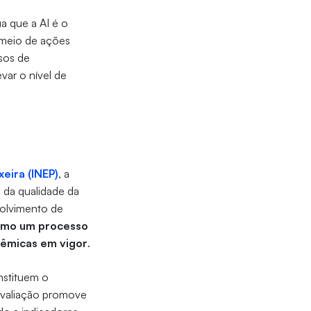
a que a AI é o
 meio de ações
sos de
var o nível de
xeira (INEP)
, a
a da qualidade da
olvimento de
como um processo
dêmicas em vigor
.
nstituem o
avaliação promove