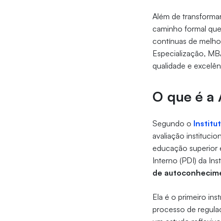
Além de transformar
caminho formal que 
contínuas de melhor
Especialização, MB
qualidade e excelê
O que é a 
Segundo o
Institu
avaliação institucio
educação superior 
Interno (PDI) da Ins
de autoconhecimen
Ela é o primeiro i
processo de regula