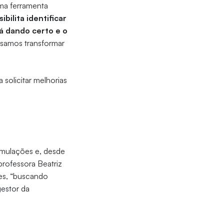
uma ferramenta
ibilita identificar
á dando certo e o
ossamos transformar
solicitar melhorias
ormulações e, desde
rofessora Beatriz
tes, “buscando
gestor da