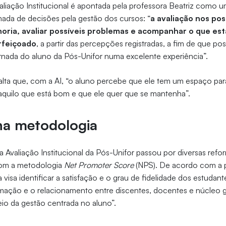
aliação Institucional é apontada pela professora Beatriz como 
mada de decisões pela gestão dos cursos: “
a avaliação nos poss
oria, avaliar possíveis problemas e acompanhar o que est
rfeiçoado
, a partir das percepções registradas, a fim de que p
rnada do aluno da Pós-Unifor numa excelente experiência”.
ta que, com a AI, “o aluno percebe que ele tem um espaço para 
aquilo que está bom e que ele quer que se mantenha”.
a metodologia
 Avaliação Institucional da Pós-Unifor passou por diversas ref
om a metodologia
Net Promoter Score
(NPS). De acordo com a p
visa identificar a satisfação e o grau de fidelidade dos estudan
ximação e o relacionamento entre discentes, docentes e núcleo 
io da gestão centrada no aluno”.