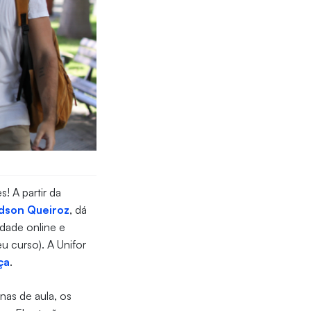
! A partir da
dson Queiroz
, dá
ade online e
u curso). A Unifor
ça
.
nas de aula, os