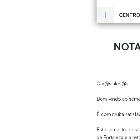
CENTRO 
NOTA
Car@s alun@s,
Bem-vindo ao semes
É com muita satisf
Este semestre nos 
de Fortaleza e à r