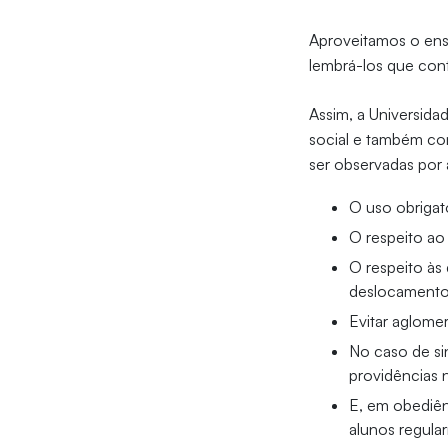
Aproveitamos o ense
lembrá-los que con
Assim, a Universid
social e também co
ser observadas por 
O uso obrigat
O respeito ao
O respeito às
deslocamento 
Evitar aglome
No caso de si
providências 
E, em obediên
alunos regular