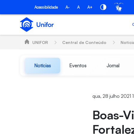
Pular para o Conteúdo principal
Acessibilidade
A-
A
A+
UNIFOR
Central de Conteúdo
Notíci
Notícias
Eventos
Jornal
qua, 28 julho 2021 
Boas-Vi
Fortale