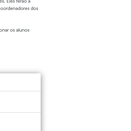
s. Eles terão a
s coordenadores dos
onar os alunos