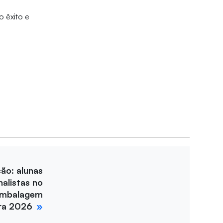
 êxito e
ção: alunas
nalistas no
Embalagem
ira 2026