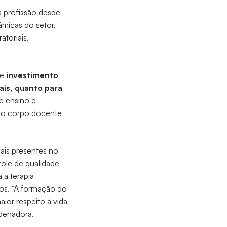
a profissão desde
âmicas do setor,
atoriais,
de
investimento
ais, quanto para
de ensino e
do corpo docente
ais presentes no
role de qualidade
a terapia
os. “A formação do
ior respeito à vida
rdenadora.