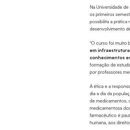
Na Universidade de 
os primeiros semest
possibilita a prátic
desenvolvimento d
“O curso foi muito
em infraestrutura
conhecimentos es
formação de estuda
por professores mes
A ética e a respons
dia a dia da popula
de medicamentos, c
medicamentosa dos 
farmacêutico é paut
humana, aos direit