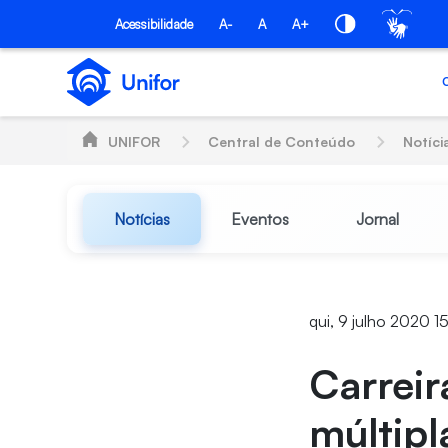
Pular para o Conteúdo principal
Acessibilidade
A-
A
A+
UNIFOR
Central de Conteúdo
Notíci
Notícias
Eventos
Jornal
qui, 9 julho 2020 15
Carrei
múltipl