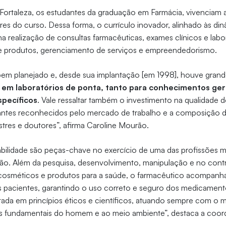
Fortaleza, os estudantes da graduação em Farmácia, vivenciam 
res do curso. Dessa forma, o currículo inovador, alinhado às din
a na realização de consultas farmacêuticas, exames clínicos e labor
e produtos, gerenciamento de serviços e empreendedorismo.
 bem planejado e, desde sua implantação [em 1998], houve gran
 em laboratórios de ponta, tanto para conhecimentos ger
pecíficos
. Vale ressaltar também o investimento na qualidade 
ntes reconhecidos pelo mercado de trabalho e a composição 
tres e doutores”, afirma Caroline Mourão.
abilidade são peças-chave no exercício de uma das profissões m
ção. Além da pesquisa, desenvolvimento, manipulação e no cont
osméticos e produtos para a saúde, o farmacêutico acompanha 
pacientes, garantindo o uso correto e seguro dos medicament
ada em princípios éticos e científicos, atuando sempre com o ma
os fundamentais do homem e ao meio ambiente”, destaca a coo