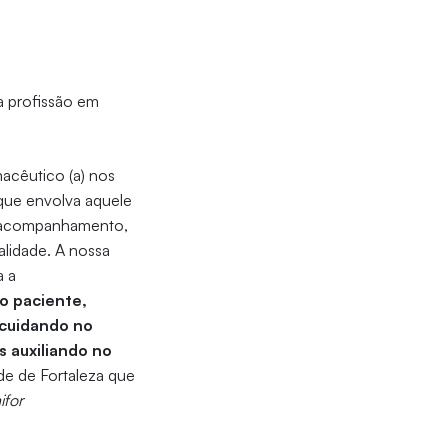
a profissão em
macêutico (a) nos
 que envolva aquele
o acompanhamento,
alidade. A nossa
a a
o paciente,
 cuidando no
s auxiliando no
de de Fortaleza que
ifor