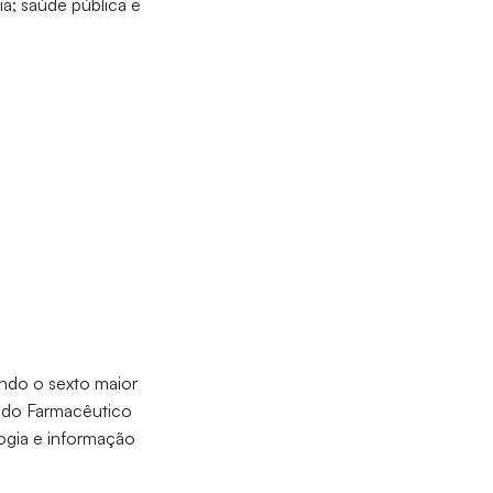
ia; saúde pública e
endo o sexto maior
ado Farmacêutico
ogia e informação