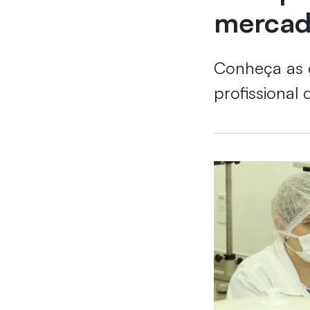
merca
Conheça as d
profissional