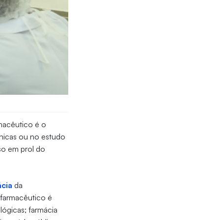
rmacêutico é o
línicas ou no estudo
so em prol do
ácia
da
o farmacêutico é
ológicas; farmácia