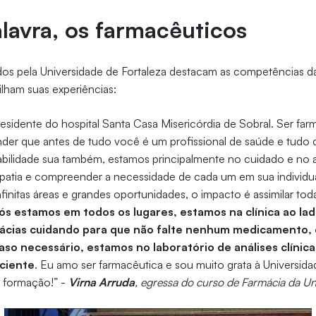
lavra, os farmacêuticos
dos pela Universidade de Fortaleza destacam as competências d
ilham suas experiências:
esidente do hospital Santa Casa Misericórdia de Sobral. Ser far
nder que antes de tudo você é um profissional de saúde e tudo
abilidade sua também, estamos principalmente no cuidado e n
mpatia e compreender a necessidade de cada um em sua individu
finitas áreas e grandes oportunidades, o impacto é assimilar tod
s estamos em todos os lugares, estamos na clínica ao lad
ácias cuidando para que não falte nenhum medicamento,
o necessário, estamos no laboratório de análises clínica
aciente
. Eu amo ser farmacêutica e sou muito grata à Universida
 formação!” -
Virna Arruda
, egressa do curso de Farmácia da Un