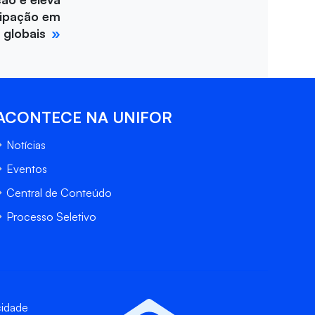
cipação em
 globais
ACONTECE NA UNIFOR
Notícias
Eventos
Central de Conteúdo
Processo Seletivo
cidade