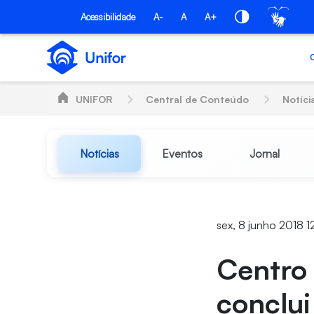
Pular para o Conteúdo principal
Acessibilidade
A-
A
A+
UNIFOR
Central de Conteúdo
Notíci
Notícias
Eventos
Jornal
sex, 8 junho 2018 1
Centro 
conclui