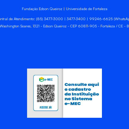
Fundação Edson Queiroz | Universidade de Fortaleza
ntral de Atendimento: (85) 3477-3000 | 3477-3400 | 99246-6625 (WhatsA
 Washington Soares, 1321 - Edson Queiroz - CEP 60811-905 - Fortaleza / CE - Br