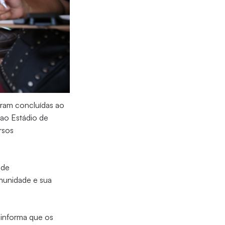
oram concluídas ao
 ao Estádio de
rsos
 de
omunidade e sua
, informa que os