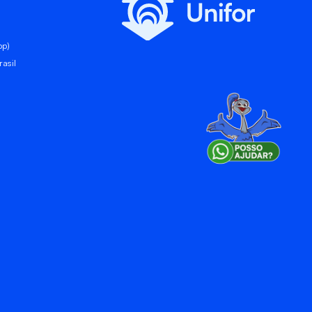
pp)
asil