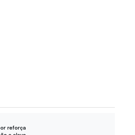
for reforça
ção e eleva