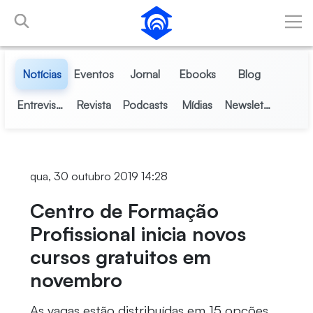
Pular para o Conteúdo principal
Notícias
Eventos
Jornal
Ebooks
Blog
Entrevistas
Revista
Podcasts
Mídias
Newsletter
qua, 30 outubro 2019 14:28
Centro de Formação
Profissional inicia novos
cursos gratuitos em
novembro
As vagas estão distribuídas em 15 opções