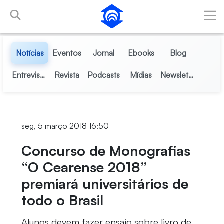
Pular para o Conteúdo principal
Notícias
Eventos
Jornal
Ebooks
Blog
Entrevistas
Revista
Podcasts
Mídias
Newsletter
seg, 5 março 2018 16:50
Concurso de Monografias
“O Cearense 2018”
premiará universitários de
todo o Brasil
Alunos devem fazer ensaio sobre livro de