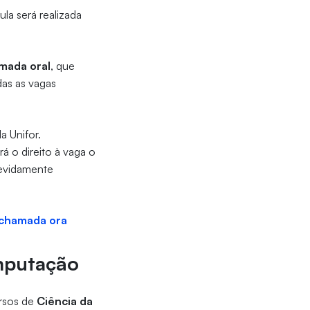
la será realizada
mada oral
, que
das as vagas
a Unifor.
 o direito à vaga o
devidamente
a chamada ora
omputação
ursos de
Ciência da