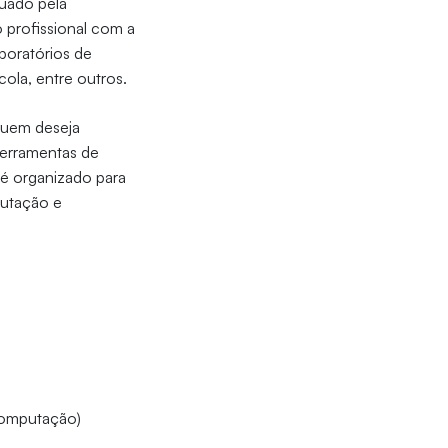
duado pela
o profissional com a
boratórios de
scola, entre outros.
quem deseja
 ferramentas de
 é organizado para
putação e
 Computação)