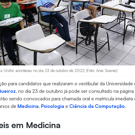
da Unifor aconteceu no dia 23 de outubro de 2022 (Foto: Ares Soares)
ção para candidatos que realizaram o vestibular da Universidade 
Queiroz
, no dia 23 de outubro já pode ser consultado na págin
Estão sendo convocados para chamada oral e matrícula imediata 
cursos de
Medicina
,
Psicologia
e
Ciência da Computação
.
veis em Medicina