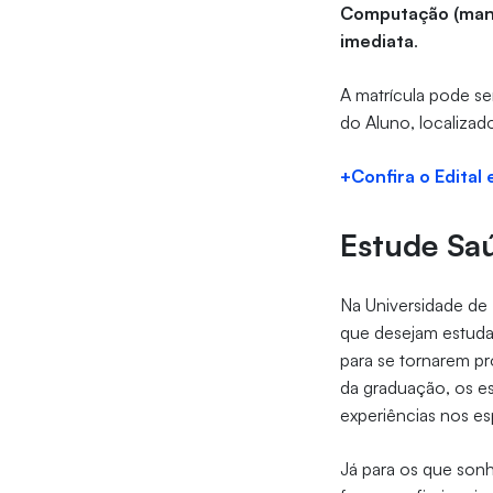
Computação (man
imediata
.
A matrícula pode s
do Aluno, localizado
+Confira o Edital 
Estude Saú
Na Universidade de 
que desejam estud
para se tornarem p
da graduação, os es
experiências nos es
Já para os que son