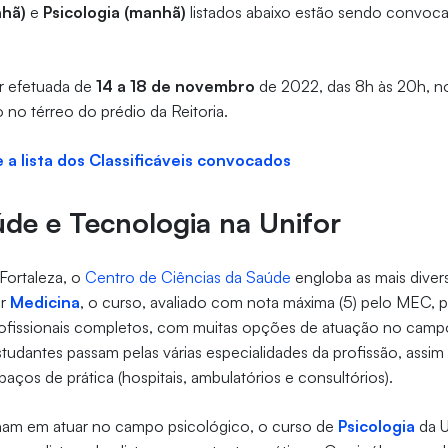
hã)
e
Psicologia (manhã)
listados abaixo estão sendo convoc
er efetuada de
14 a 18 de novembro
de 2022, das 8h às 20h, n
 no térreo do prédio da Reitoria.
e a lista dos Classificáveis convocados
de e Tecnologia na Unifor
Fortaleza, o
Centro de Ciências da Saúde
engloba as mais divers
ar
Medicina
, o curso, avaliado com nota máxima (5) pelo MEC, p
rofissionais completos, com muitas opções de atuação no campo
tudantes passam pelas várias especialidades da profissão, ass
paços de prática (hospitais, ambulatórios e consultórios).
ham em atuar no campo psicológico, o curso de
Psicologia
da U