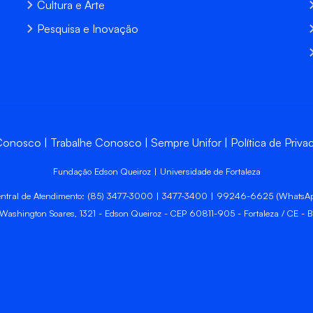
Cultura e Arte
Pesquisa e Inovação
 Conosco
Trabalhe Conosco
Sempre Unifor
Política de Priva
Fundação Edson Queiroz | Universidade de Fortaleza
ntral de Atendimento: (85) 3477-3000 | 3477-3400 | 99246-6625 (WhatsA
 Washington Soares, 1321 - Edson Queiroz - CEP 60811-905 - Fortaleza / CE - Br