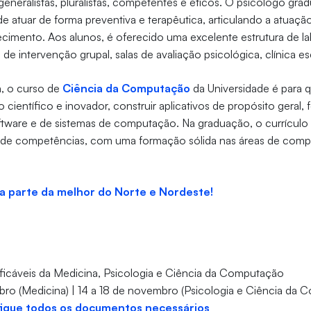
 generalistas, pluralistas, competentes e éticos. O psicólogo gra
de atuar de forma preventiva e terapêutica, articulando a atuaçã
imento. Aos alunos, é oferecido uma excelente estrutura de la
 de intervenção grupal, salas de avaliação psicológica, clínica e
a, o curso de
Ciência da Computação
da Universidade é para 
científico e inovador, construir aplicativos de propósito geral,
oftware e de sistemas de computação. Na graduação, o currículo
 de competências, com uma formação sólida nas áreas de com
ça parte da melhor do Norte e Nordeste!
ficáveis da Medicina, Psicologia e Ciência da Computação
bro (Medicina) | 14 a 18 de novembro (Psicologia e Ciência da
ifique todos os documentos necessários