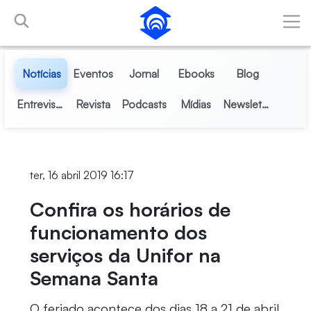
Pular para o Conteúdo principal
Notícias
Eventos
Jornal
Ebooks
Blog
Entrevistas
Revista
Podcasts
Mídias
Newsletter
ter, 16 abril 2019 16:17
Confira os horários de
funcionamento dos
serviços da Unifor na
Semana Santa
O feriado acontece dos dias 18 a 21 de abril