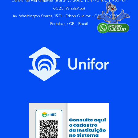
Central de Atendimento: (85) 3477-3000 | 3477-3400 | 99246-
6625 (WhatsApp)
Av. Washington Soares, 1321 - Edson Queiroz - CEP 60811-905 -
Fortaleza / CE - Brasil