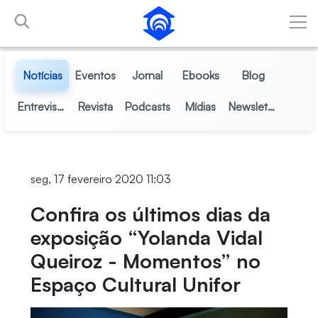
Pular para o Conteúdo principal
Notícias
Eventos
Jornal
Ebooks
Blog
Entrevistas
Revista
Podcasts
Mídias
Newsletter
seg, 17 fevereiro 2020 11:03
Confira os últimos dias da
exposição “Yolanda Vidal
Queiroz - Momentos” no
Espaço Cultural Unifor