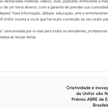
ão destacadas matérias, vídeos,
lives
,
podcasts
, entrevistas e mai
o de um tema diverso, com a garantia de prender sua curiosid
epara” trará informação, debate, educação, arte e entretenimen
! A Unifor mostra a você que há muito conteúdo ao seu redor par
a” será enviada por e-mail para todos os estudantes, professores 
aleza às terças-feiras.
Criatividade e inova
da Unifor são fi
Prêmio ABRE de 
Brasile