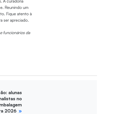
s. A curadoria
ade. Reunindo um
to. Fique atento à
a ser apreciado.
e funcionários da
ção: alunas
nalistas no
Embalagem
ira 2026