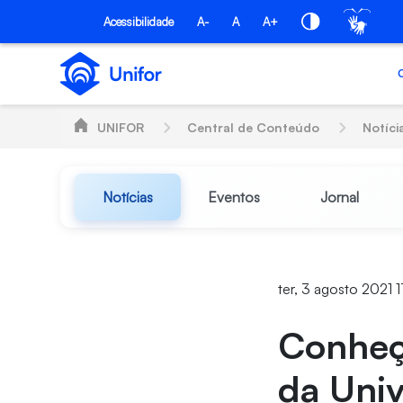
Pular para o Conteúdo principal
Acessibilidade
A-
A
A+
UNIFOR
Central de Conteúdo
Notíci
Notícias
Eventos
Jornal
ter, 3 agosto 2021 
Conheç
da Univ