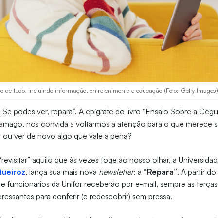
o de tudo, incluindo informação, entretenimento e educação (Foto: Getty Images
 Se podes ver, repara”. A epígrafe do livro “Ensaio Sobre a Cegue
amago, nos convida a voltarmos a atenção para o que merece 
r ou ver de novo algo que vale a pena?
revisitar” aquilo que às vezes foge ao nosso olhar, a Universidad
Queiroz
, lança sua mais nova
newsletter
: a
“Repara”
. A partir d
e funcionários da Unifor receberão por e-mail, sempre às terças-
essantes para conferir (e redescobrir) sem pressa.