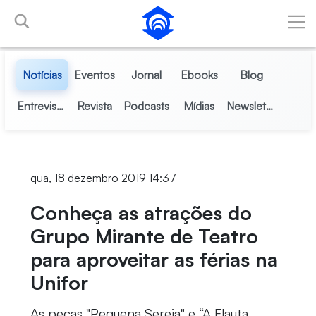
Pular para o Conteúdo principal
Notícias
Eventos
Jornal
Ebooks
Blog
Entrevistas
Revista
Podcasts
Mídias
Newsletter
qua, 18 dezembro 2019 14:37
Conheça as atrações do
Grupo Mirante de Teatro
para aproveitar as férias na
Unifor
As peças "Pequena Sereia" e “A Flauta