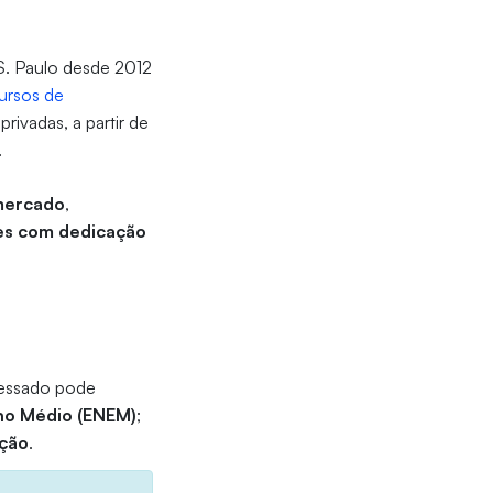
 S. Paulo desde 2012
ursos de
privadas, a partir de
.
mercado
,
es com dedicação
eressado pode
no Médio (ENEM)
;
ção
.