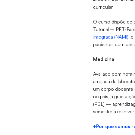
curricular.
O curso dispõe de 
Tutorial – PET-Far
Integrada (NAMI)
, e
pacientes com cânc
Medicina
Avaliado com nota 
arrojada de laborató
um corpo docente co
no país, a graduaçã
(PBL) — aprendizag
semestre a resolve
+Por que somos r