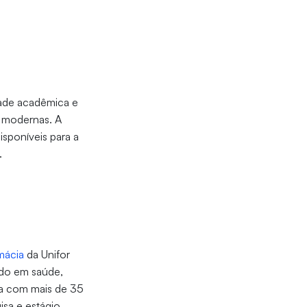
dade acadêmica e
s modernas. A
sponíveis para a
.
mácia
da Unifor
ado em saúde,
ta com mais de 35
isa e estágio