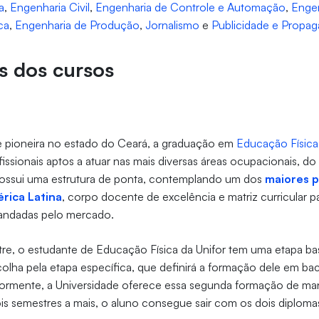
a
,
Engenharia Civil
,
Engenharia de Controle e Automação
,
Engen
ca
,
Engenharia de Produção
,
Jornalismo
e
Publicidade e Propa
is dos cursos
e pioneira no estado do Ceará, a graduação em
Educação Física
fissionais aptos a atuar nas mais diversas áreas ocupacionais, do
ossui uma estrutura de ponta, contemplando um dos
maiores 
rica Latina
, corpo docente de excelência e matriz curricular 
andadas pelo mercado.
re, o estudante de Educação Física da Unifor tem uma etapa ba
olha pela etapa específica, que definirá a formação dele em ba
riormente, a Universidade oferece essa segunda formação de manei
ois semestres a mais, o aluno consegue sair com os dois diploma