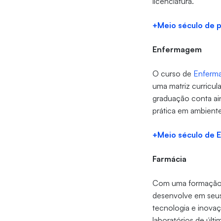
licenciatura.
+Meio século de p
Enfermagem
O curso de
Enferm
uma matriz curricul
graduação conta ain
prática em ambiente
+Meio século de 
Farmácia
Com uma formação p
desenvolve em seus
tecnologia e inova
laboratórios de últ