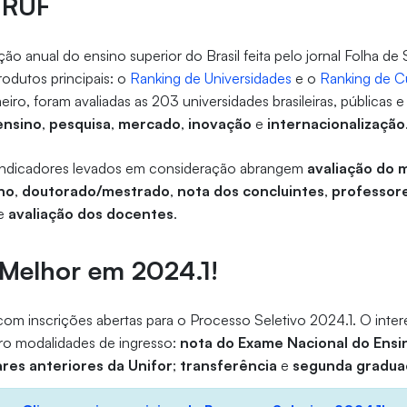
 RUF
ão anual do ensino superior do Brasil feita pelo jornal Folha de
odutos principais: o
Ranking de Universidades
e o
Ranking de C
eiro, foram avaliadas as 203 universidades brasileiras, públicas e 
ensino
,
pesquisa
,
mercado
,
inovação
e
internacionalização
indicadores levados em consideração abrangem
avaliação do 
no
,
doutorado/mestrado
,
nota dos concluintes
,
professor
e
avaliação dos docentes
.
 Melhor em 2024.1!
 com inscrições abertas para o Processo Seletivo 2024.1. O int
tro modalidades de ingresso:
nota do Exame Nacional do Ensi
ares anteriores da Unifor
;
transferência
e
segunda gradua