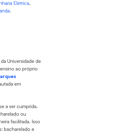
haria Elétrica
,
ganda
.
da Universidade de
 ensino ao próprio
parques
pautada em
se a ser cumprida.
charelado ou
ra facilitada. Isso
s: bacharelado e