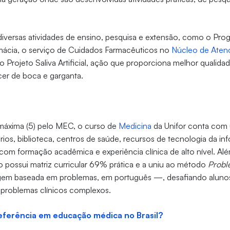
diversas atividades de ensino, pesquisa e extensão, como o Pr
mácia, o serviço de Cuidados Farmacêuticos no
Núcleo de Aten
 o Projeto Saliva Artificial, ação que proporciona melhor qualida
er de boca e garganta.
máxima (5) pelo MEC, o curso de
Medicina
da Unifor conta com 
rios, biblioteca, centros de saúde, recursos de tecnologia da in
m formação acadêmica e experiência clínica de alto nível. Alé
o possui matriz curricular 69% prática e a uniu ao método
Probl
em baseada em problemas, em português —, desafiando alunos
r problemas clínicos complexos.
eferência em educação médica no Brasil?