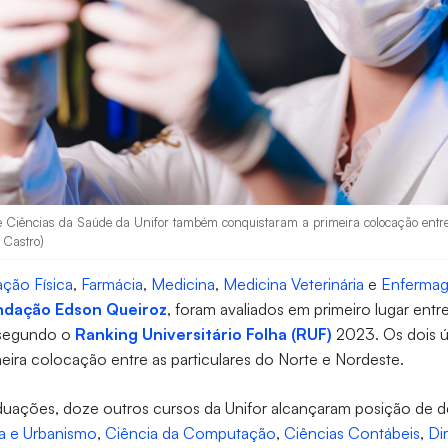
e Ciências da Saúde da Unifor também conquistaram a primeira colocação entre 
 Castro)
ção Física
,
Farmácia
,
Medicina
,
Medicina Veterinária
e
Enferma
ndação Edson Queiroz
, foram avaliados em primeiro lugar entre
 segundo o
Ranking Universitário Folha (RUF)
2023. Os dois 
eira colocação entre as particulares do Norte e Nordeste.
duações, doze outros cursos da Unifor alcançaram posição de d
ra e Urbanismo
,
Ciência da Computação
,
Ciências Contábeis
,
Di