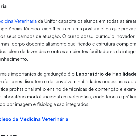
ria
dicina Veterinária
da Unifor capacita os alunos em todas as área
etências técnico-científicas em uma postura ética que preza p
 os seus campos de atuação. O curso possui currículo inovador
nas, corpo docente altamente qualificado e estrutura completa
dos, além de fazendas e outros ambientes facilitadores da integr
conhecimento.
s mais importantes da graduação é o
Laboratório de Habilidad
professores discutem e desenvolvem habilidades necessárias ao 
ética profissional até o ensino de técnicas de contenção e exame
laboratório morfofuncional em veterinária, onde teoria e prátic
ico por imagem e fisiologia são integrados.
exo da Medicina Veterinária