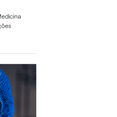
Medicina
ções