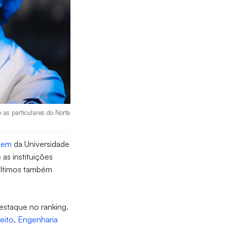
as particulares do Norte
gem
da Universidade
 as instituições
últimos também
estaque no ranking.
reito
,
Engenharia