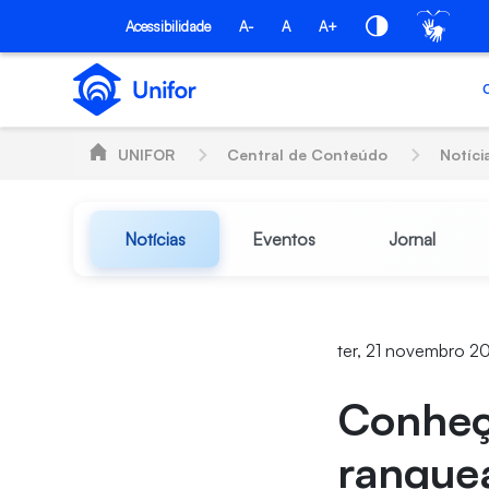
Pular para o Conteúdo principal
Acessibilidade
A-
A
A+
UNIFOR
Central de Conteúdo
Notíci
Notícias
Eventos
Jornal
ter, 21 novembro 2
Conheç
ranque