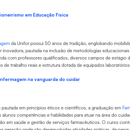
ioneirismo em Educação Física
agem
da Unifor possui 50 anos de tradição, englobando mobili
ar inovadora, pautada na inclusão de metodologias educacionai
da com professores qualificados, diversos campos de estágio di
s de trabalho reais e estrutura dotada de equipados laboratórios
Enfermagem na vanguarda do cuidar
autada em princípios éticos e científicos, a graduação em
Far
 alunos competências e habilidades para atuar na área do cuid
ção em saúde e gestão de serviços farmacêuticos. O curso con
ima geração onde são desenvolvidas atividades práticas, de pesqu