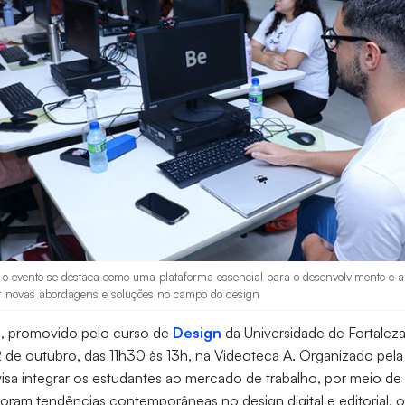
o evento se destaca como uma plataforma essencial para o desenvolvimento e a r
r novas abordagens e soluções no campo do design
"
, promovido pelo curso de
Design
da Universidade de Fortaleza 
 de outubro, das 11h30 às 13h, na Videoteca A. Organizado pel
visa integrar os estudantes ao mercado de trabalho, por meio de 
oram tendências contemporâneas no design digital e editorial,