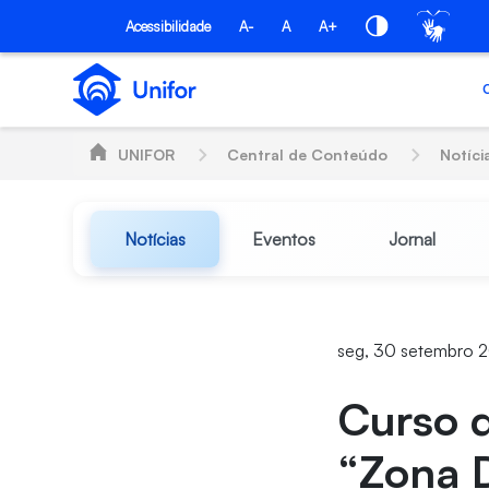
Pular para o Conteúdo principal
Acessibilidade
A-
A
A+
UNIFOR
Central de Conteúdo
Notíci
Notícias
Eventos
Jornal
seg, 30 setembro 
Curso d
“Zona D