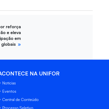
for reforça
ção e eleva
cipação em
 globais
ACONTECE NA UNIFOR
Notícias
Eventos
Central de Conteúdo
Processo Seletivo