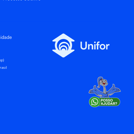
cidade
pp)
asil