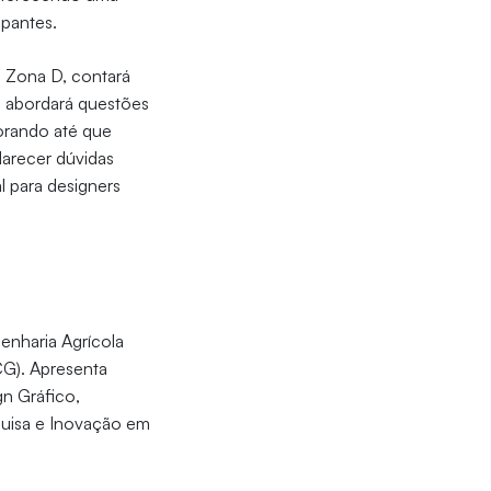
ipantes.
o Zona D, contará
o abordará questões
lorando até que
clarecer dúvidas
al para designers
enharia Agrícola
CG). Apresenta
n Gráfico,
quisa e Inovação em