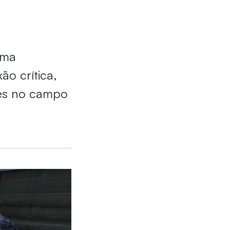
uma
ão crítica,
ões no campo