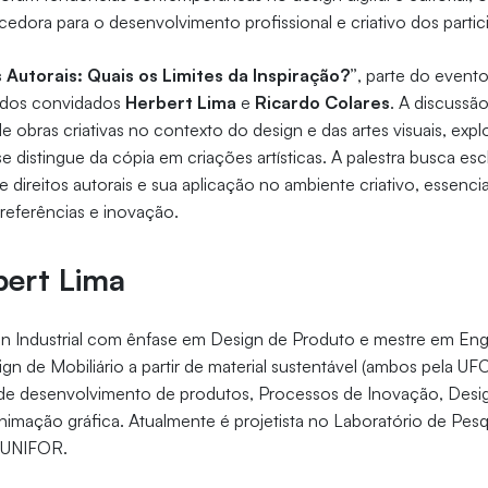
cedora para o desenvolvimento profissional e criativo dos partic
 Autorais: Quais os Limites da Inspiração?”
, parte do event
 dos convidados
Herbert Lima
e
Ricardo Colares
. A discussã
de obras criativas no contexto do design e das artes visuais, exp
e distingue da cópia em criações artísticas. A palestra busca es
e direitos autorais e sua aplicação no ambiente criativo, essenci
referências e inovação.
bert Lima
 Industrial com ênfase em Design de Produto e mestre em Eng
n de Mobiliário a partir de material sustentável (ambos pela UF
a de desenvolvimento de produtos, Processos de Inovação, Desig
mação gráfica. Atualmente é projetista no Laboratório de Pes
a UNIFOR.