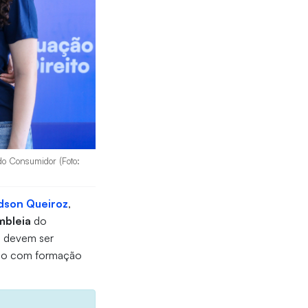
 do Consumidor (Foto:
dson Queiroz
,
mbleia
do
 devem ser
do com formação