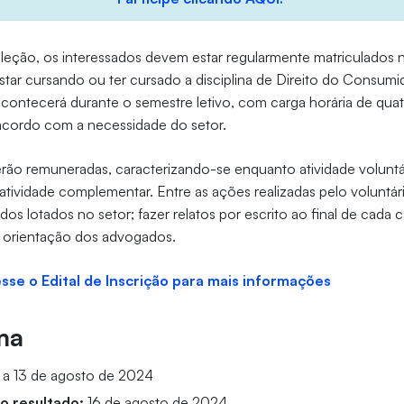
seleção, os interessados devem estar regularmente matriculados 
estar cursando ou ter cursado a disciplina de Direito do Consumi
contecerá durante o semestre letivo, com carga horária de quat
 acordo com a necessidade do setor.
erão remuneradas, caracterizando-se enquanto atividade volunt
atividade complementar. Entre as ações realizadas pelo voluntári
os lotados no setor; fazer relatos por escrito ao final de cad
b orientação dos advogados.
esse o Edital de Inscrição para mais informações
ma
 a 13 de agosto de 2024
o resultado:
16 de agosto de 2024