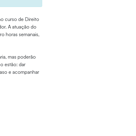
no curso de Direito
dor. A atuação do
ro horas semanais,
ária, mas poderão
o estão: dar
a caso e acompanhar