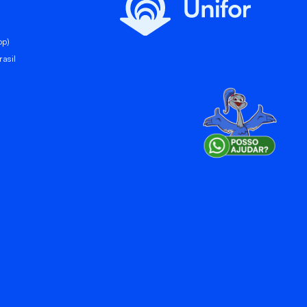
pp)
asil