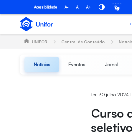
Pular para o Conteúdo principal
Acessibilidade
A-
A
A+
UNIFOR
Central de Conteúdo
Notíci
Notícias
Eventos
Jornal
ter, 30 julho 2024 1
Curso d
seletiv