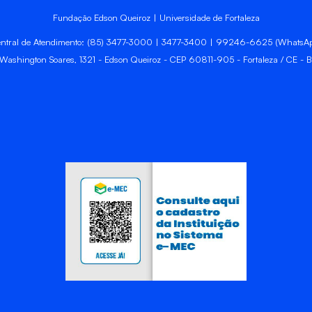
Fundação Edson Queiroz | Universidade de Fortaleza
ntral de Atendimento: (85) 3477-3000 | 3477-3400 | 99246-6625 (WhatsA
 Washington Soares, 1321 - Edson Queiroz - CEP 60811-905 - Fortaleza / CE - Br