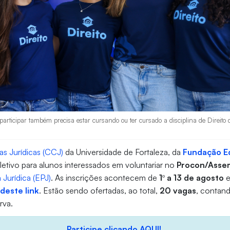
articipar também precisa estar cursando ou ter cursado a disciplina de Direito
as Jurídicas (CCJ)
da Universidade de Fortaleza, da
Fundação E
letivo para alunos interessados em voluntariar no
Procon/Asse
 Jurídica (EPJ)
. As inscrições acontecem de
1º a 13 de agosto
e
o
deste link
. Estão sendo ofertadas, ao total,
20 vagas
, contan
rva.
Participe clicando AQUI!