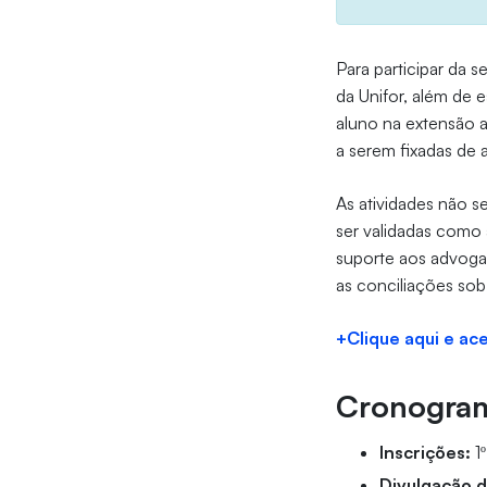
Para participar da 
da Unifor, além de 
aluno na extensão a
a serem fixadas de
As atividades não s
ser validadas como 
suporte aos advogad
as conciliações so
+Clique aqui e ac
Cronogra
Inscrições:
1º
Divulgação d