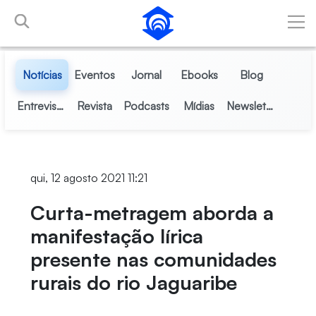
Pular para o Conteúdo principal
Notícias
Eventos
Jornal
Ebooks
Blog
Entrevistas
Revista
Podcasts
Mídias
Newsletter
qui, 12 agosto 2021 11:21
Curta-metragem aborda a
manifestação lírica
presente nas comunidades
rurais do rio Jaguaribe