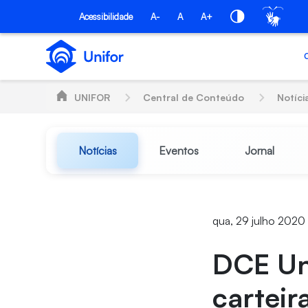
Pular para o Conteúdo principal
Acessibilidade
A-
A
A+
UNIFOR
Central de Conteúdo
Notíci
Notícias
Eventos
Jornal
qua, 29 julho 2020
DCE Uni
carteir