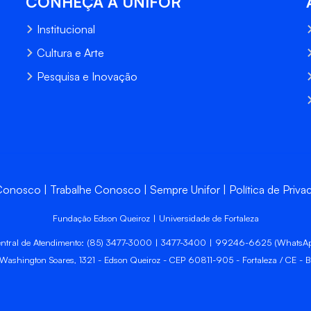
CONHEÇA A UNIFOR
Institucional
Cultura e Arte
Pesquisa e Inovação
 Conosco
Trabalhe Conosco
Sempre Unifor
Política de Priva
Fundação Edson Queiroz | Universidade de Fortaleza
ntral de Atendimento: (85) 3477-3000 | 3477-3400 | 99246-6625 (WhatsA
 Washington Soares, 1321 - Edson Queiroz - CEP 60811-905 - Fortaleza / CE - Br