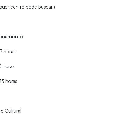
lquer centro pode buscar )
o
cionamento
3 horas
8 horas
13 horas
o Cultural