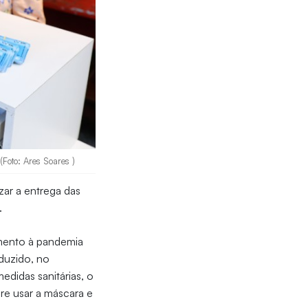
Foto: Ares Soares )
zar a entrega das
o.
mento à pandemia
eduzido, no
edidas sanitárias, o
pre usar a máscara e