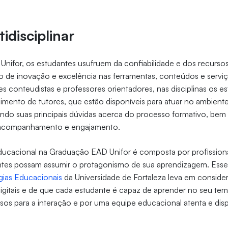
idisciplinar
ifor, os estudantes usufruem da confiabilidade e dos recursos
o de inovação e excelência nas ferramentas, conteúdos e servi
s conteudistas e professores orientadores, nas disciplinas os 
mento de tutores, que estão disponíveis para atuar no ambiente 
ndo suas principais dúvidas acerca do processo formativo, be
acompanhamento e engajamento.
ducacional na Graduação EAD Unifor é composta por profission
ntes possam assumir o protagonismo de sua aprendizagem. Esse
ias Educacionais
da Universidade de Fortaleza leva em conside
digitais e de que cada estudante é capaz de aprender no seu te
os para a interação e por uma equipe educacional atenta e disp