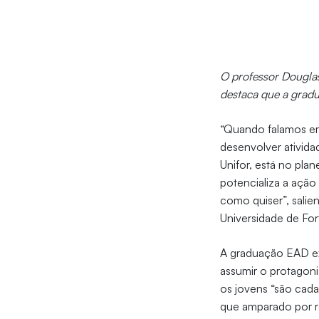
O professor Douglas
destaca que a gradu
“Quando falamos em
desenvolver ativid
Unifor, está no pla
potencializa a ação
como quiser”, salie
Universidade de For
A graduação EAD ex
assumir o protagon
os jovens “são cada
que amparado por re