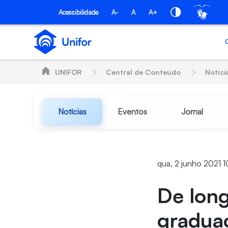
Pular para o Conteúdo principal
Acessibilidade
A-
A
A+
UNIFOR
Central de Conteúdo
Notíci
Notícias
Eventos
Jornal
qua, 2 junho 2021 
De long
gradua