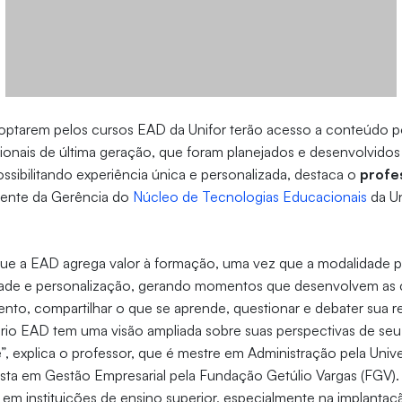
optarem pelos cursos EAD da Unifor terão acesso a conteúdo p
onais de última geração, que foram planejados e desenvolvidos
possibilitando experiência única e personalizada, destaca o
profe
frente da Gerência do
Núcleo de Tecnologias Educacionais
da Un
ue a EAD agrega valor à formação, uma vez que a modalidade 
lidade e personalização, gerando momentos que desenvolvem as
to, compartilhar o que se aprende, questionar e debater sua rea
ário EAD tem uma visão ampliada sobre suas perspectivas de seu
e”, explica o professor, que é mestre em Administração pela Univ
ista em Gestão Empresarial pela Fundação Getúlio Vargas (FGV).
em instituições de ensino superior, especialmente na implanta