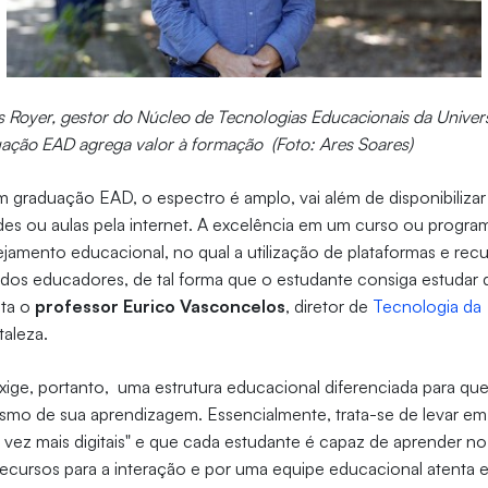
 Royer, gestor do Núcleo de Tecnologias Educacionais da Univers
ação EAD agrega valor à formação (Foto: Ares Soares)
 graduação EAD, o espectro é amplo, vai além de disponibiliza
ades ou aulas pela internet. A excelência em um curso ou prog
nejamento educacional, no qual a utilização de plataformas e rec
 dos educadores, de tal forma que o estudante consiga estudar
nta o
professor Eurico Vasconcelos
, diretor de
Tecnologia da
taleza.
ige, portanto, uma estrutura educacional diferenciada para qu
ismo de sua aprendizagem. Essencialmente, trata-se de levar e
 vez mais digitais" e que cada estudante é capaz de aprender n
cursos para a interação e por uma equipe educacional atenta e