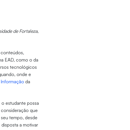
idade de Fortaleza,
r conteúdos,
rama EAD, como o da
ursos tecnológicos
 quando, onde e
 Informação
da
e o estudante possa
m consideração que
o seu tempo, desde
 disposta a motivar