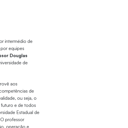
or intermédio de
 por equipes
ssor Douglas
iversidade de
provê aos
 competências de
lidade, ou seja, o
 futuro e de todos
ersidade Estadual de
 O professor
ção, operação e