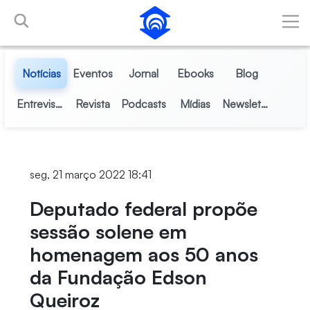
Pular para o Conteúdo principal
Notícias
Eventos
Jornal
Ebooks
Blog
Entrevistas
Revista
Podcasts
Mídias
Newsletter
seg, 21 março 2022 18:41
Deputado federal propõe
sessão solene em
homenagem aos 50 anos
da Fundação Edson
Queiroz