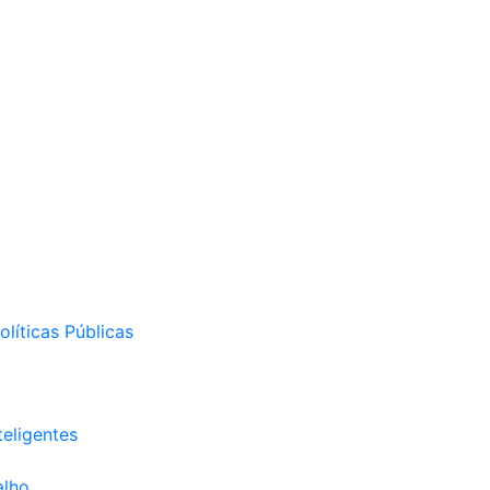
líticas Públicas
eligentes
alho