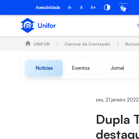
Pular para o Conteúdo principal
Acessibilidade
A-
A
A+
UNIFOR
Central de Conteúdo
Notíci
Notícias
Eventos
Jornal
sex, 21 janeiro 202
Dupla T
destaqu