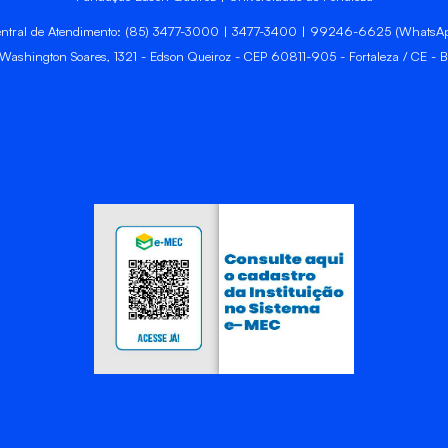
ntral de Atendimento: (85) 3477-3000 | 3477-3400 | 99246-6625 (WhatsA
 Washington Soares, 1321 - Edson Queiroz - CEP 60811-905 - Fortaleza / CE - Br