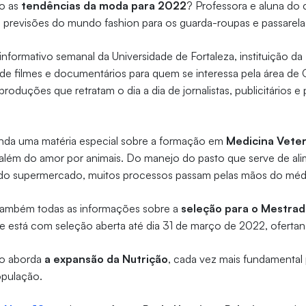
ão as
tendências da moda para 2022
? Professora e aluna do
revisões do mundo fashion para os guarda-roupas e passarela
nformativo semanal da Universidade de Fortaleza, instituição da
s de filmes e documentários para quem se interessa pela área d
oduções que retratam o dia a dia de jornalistas, publicitários e 
ainda uma matéria especial sobre a formação em
Medicina Veter
além do amor por animais. Do manejo do pasto que serve de ali
i do supermercado, muitos processos passam pelas mãos do médi
r também todas as informações sobre a
seleção para o Mestrad
ue está com seleção aberta até dia 31 de março de 2022, ofert
ão aborda
a expansão da Nutrição
, cada vez mais fundamental 
opulação.