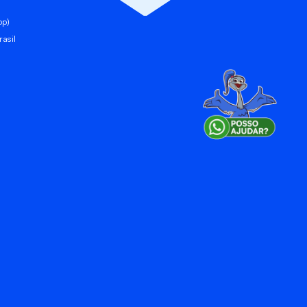
pp)
asil