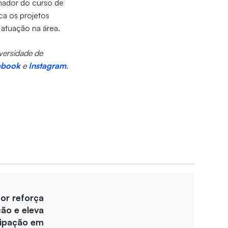
nador do curso de
ca os projetos
 atuação na área.
iversidade de
ebook
e
Instagram
.
for reforça
ção e eleva
cipação em