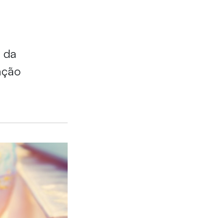
s da
ação