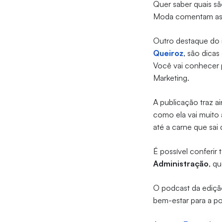
Quer saber quais s
Moda comentam as p
Outro destaque do i
Queiroz
, são dica
Você vai conhecer pr
Marketing.
A publicação traz 
como ela vai muito 
até a carne que sa
É possível conferi
Administração
, q
O podcast da ediç
bem-estar para a p