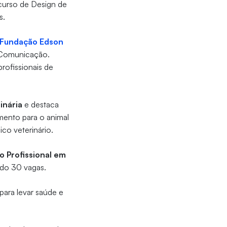
 curso de Design de
s.
Fundação Edson
e Comunicação.
profissionais de
inária
e destaca
mento para o animal
co veterinário.
o Profissional em
ando 30 vagas.
para levar saúde e