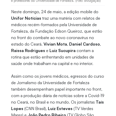
e professores da Universidade de Fortaleza. (Foto: divulgação)
Neste domingo, 24 de maio, a edição mobile do
Unifor Notícias
traz uma matéria com relatos de
médicos recém-formados pela Universidade de
Fortaleza, da Fundação Edson Queiroz, que estão
no front do combate ao novo coronavírus no
estado do Ceará.
Vivian Mota
,
Daniel Cardoso
,
Raissa Rodrigues
e
Luiz Sucupira
contam a
rotina que estão enfrentando em unidades de
saúde onde trabalham na capital e no interior.
Assim como os jovens médicos, egressos do curso
de Jornalismo da Universidade de Fortaleza
também desempenham papel importante no front,
com a produção diária de notícias sobre a Covid-19
no Ceará, no Brasil e no mundo. Os jornalistas
Taís
Lopes
(CNN Brasil),
Luiz Esteves
(TV Verdes
Mares) e
João Pedro Ribeiro
(TV Globo São