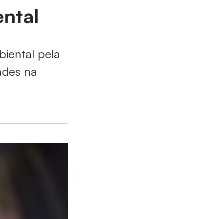
ental
iental pela
dades na