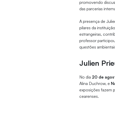
promovendo discussõ
das parcerias intern
A presença de Julie
pilares da institui
estrangeiras, contr
professor participo
questões ambientais
Julien Pri
No dia
20 de agos
Alina Duchrow, e
N
exposições fazem p
cearenses.