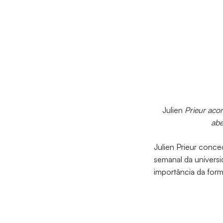
Julien
Prieur aco
abe
Julien Prieur conce
semanal da universi
importância da for