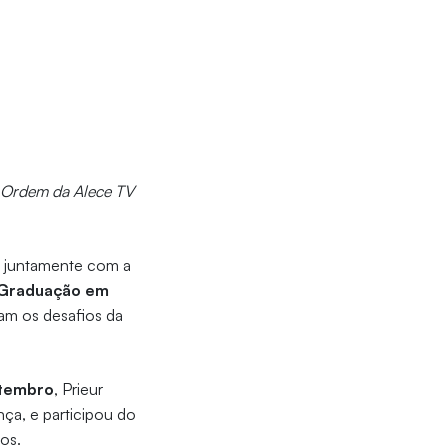
e Ordem da Alece TV
, juntamente com a
-Graduação em
am os desafios da
etembro
, Prieur
nça, e participou do
ros.