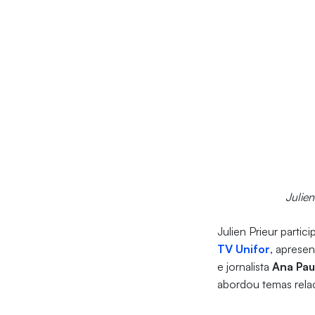
Julien
Julien Prieur part
TV Unifor
, aprese
e jornalista
Ana Pau
abordou temas relac