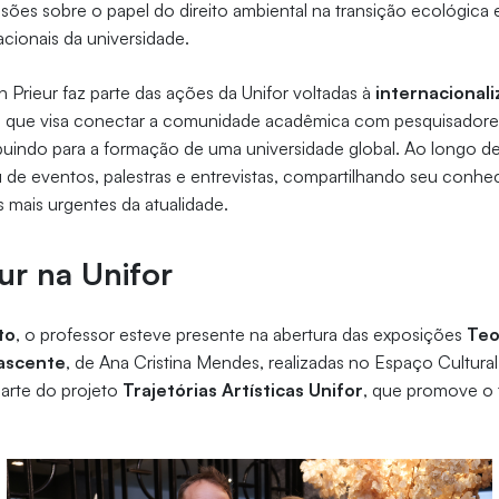
es sobre o papel do direito ambiental na transição ecológica 
acionais da universidade.
n Prieur faz parte das ações da Unifor voltadas à
internacional
ção que visa conectar a comunidade acadêmica com pesquisadores
ibuindo para a formação de uma universidade global. Ao longo de
u de eventos, palestras e entrevistas, compartilhando seu conh
 mais urgentes da atualidade.
eur na Unifor
to
, o professor esteve presente na abertura das exposições
Teo
ascente
, de Ana Cristina Mendes, realizadas no Espaço Cultural 
arte do projeto
Trajetórias Artísticas Unifor
, que promove o t