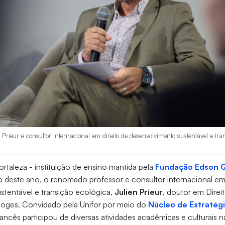
 Prieur é consultor internacional em direito de desenvolvimento sustentável e tran
ortaleza - instituição de ensino mantida pela
Fundação Edson 
 deste ano, o renomado professor e consultor internacional em 
stentável e transição ecológica,
Julien Prieur
, doutor em Direi
moges. Convidado pela Unifor por meio do
Núcleo de Estratégi
rancês participou de diversas atividades acadêmicas e culturais na