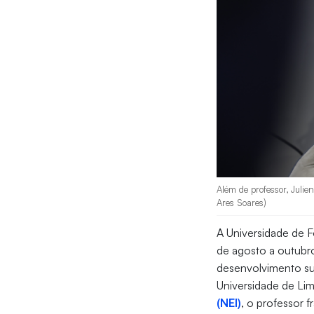
Além de professor, Julien
Ares Soares)
A Universidade de F
de agosto a outubro
desenvolvimento su
Universidade de Li
(NEI)
, o professor f