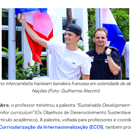
uno intercambista hasteiam bandeira francesa em solenidade de ab
Nações (Foto: Guilherme Alecrim)
mbro
, o professor ministrou a palestra
"Sustainable Development 
 Unifor curriculum"
(Os Objetivos de Desenvolvimento Sustentável
urrículo acadêmico). A palestra, voltada para professores e coord
Curricularização da Internacionalização (ECOI)
, também pro