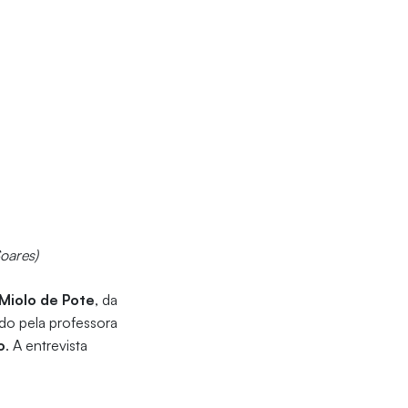
Soares)
Miolo de Pote
, da
do pela professora
o
. A entrevista