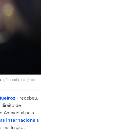
sição ecológica (Foto:
Queiroz
- recebeu,
direito de
to Ambiental pela
as Internacionais
 instituição,