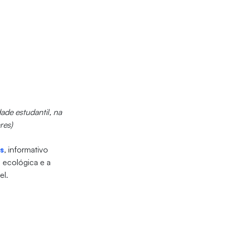
de estudantil, na
res)
as
, informativo
o ecológica e a
el.