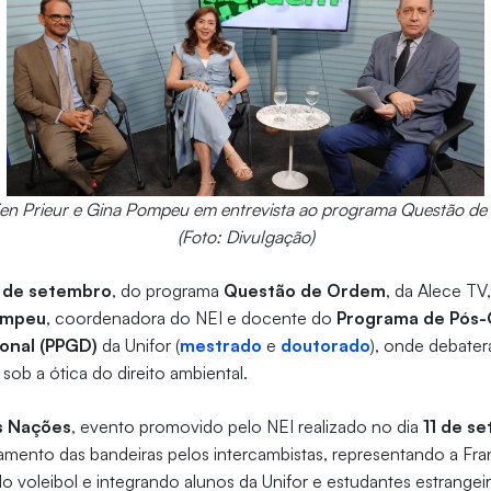
ien Prieur e Gina Pompeu em entrevista ao programa Questão d
(Foto: Divulgação)
 de setembro
, do programa
Questão de Ordem
, da Alece TV
ompeu
, coordenadora do NEI e docente do
Programa de Pós
ional (PPGD)
da Unifor (
mestrado
e
doutorado
), onde debater
sob a ótica do direito ambiental.
s Nações
, evento promovido pelo NEI realizado no dia
11 de s
amento das bandeiras pelos intercambistas, representando a Fra
do voleibol e integrando alunos da Unifor e estudantes estrangei