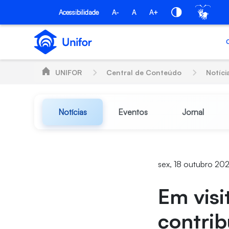
Pular para o Conteúdo principal
Acessibilidade
A-
A
A+
UNIFOR
Central de Conteúdo
Notíci
Notícias
Eventos
Jornal
sex, 18 outubro 20
Em visi
contrib