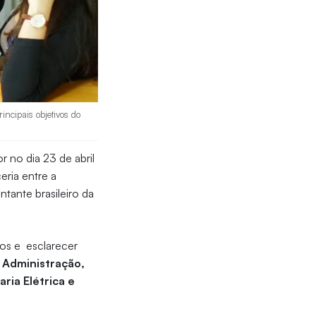
ncipais objetivos do
or no dia 23 de abril
ceria entre a
entante brasileiro da
dos e esclarecer
m
Administração,
ria Elétrica e