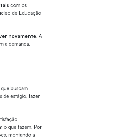
itais
com os
Núcleo de Educação
ever novamente
. A
om a demanda,
s que buscam
s de estágio, fazer
tisfação
om o que fazem. Por
ões, montando a