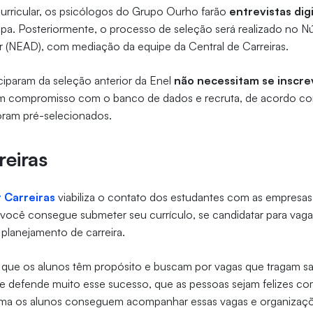
urricular, os psicólogos do Grupo Ourho farão
entrevistas dig
apa. Posteriormente, o processo de seleção será realizado no 
or (NEAD), com mediação da equipe da Central de Carreiras.
ciparam da seleção anterior da Enel
não necessitam se inscr
 compromisso com o banco de dados e recruta, de acordo c
oram pré-selecionados.
reiras
r Carreiras
viabiliza o contato dos estudantes com as empresa
e, você consegue submeter seu currículo, se candidatar para vaga
 planejamento de carreira.
 que os alunos têm propósito e buscam por vagas que tragam sa
nte defende muito esse sucesso, que as pessoas sejam felizes c
rma os alunos conseguem acompanhar essas vagas e organizaç