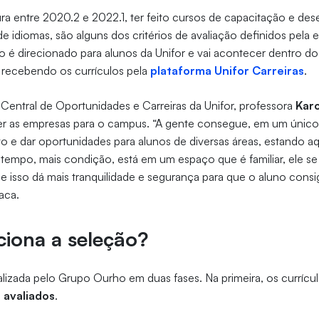
ra entre 2020.2 e 2022.1, ter feito cursos de capacitação e de
de idiomas, são alguns dos critérios de avaliação definidos pela
 é direcionado para alunos da Unifor e vai acontecer dentro d
á recebendo os currículos pela
plataforma Unifor Carreiras
.
entral de Oportunidades e Carreiras da Unifor, professora
Kar
zer as empresas para o campus. “A gente consegue, em um único
o e dar oportunidades para alunos de diversas áreas, estando aq
tempo, mais condição, está em um espaço que é familiar, ele se
 isso dá mais tranquilidade e segurança para que o aluno consi
aca.
iona a seleção?
ealizada pelo Grupo Ourho em duas fases. Na primeira, os currícu
 avaliados
.