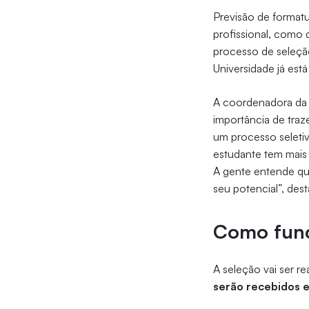
Previsão de formatu
profissional, como 
processo de seleção
Universidade já est
A coordenadora da C
importância de tra
um processo seletiv
estudante tem mais 
A gente entende que
seu potencial”, dest
Como func
A seleção vai ser r
serão recebidos e