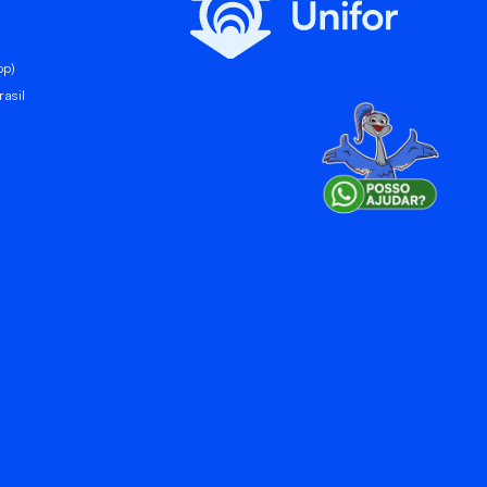
pp)
asil