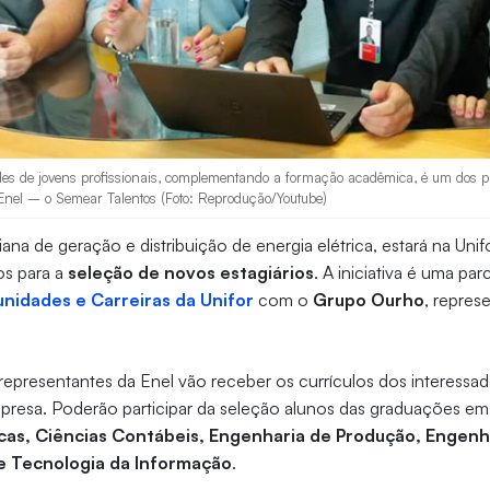
des de jovens profissionais, complementando a formação acadêmica, é um dos pri
Enel – o Semear Talentos (Foto: Reprodução/Youtube)
liana de geração e distribuição de energia elétrica, estará na Unif
os para a
seleção de novos estagiários
. A iniciativa é uma par
nidades e Carreiras da Unifor
com o
Grupo Ourho
, repres
representantes da Enel vão receber os currículos dos interessa
mpresa. Poderão participar da seleção alunos das graduações e
as, Ciências Contábeis, Engenharia de Produção, Engenha
e Tecnologia da Informação
.