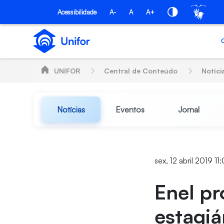
Pular para o Conteúdo principal
Acessibilidade
A-
A
A+
UNIFOR
Central de Conteúdo
Notíci
Notícias
Eventos
Jornal
sex, 12 abril 2019 11
Enel p
estagiá