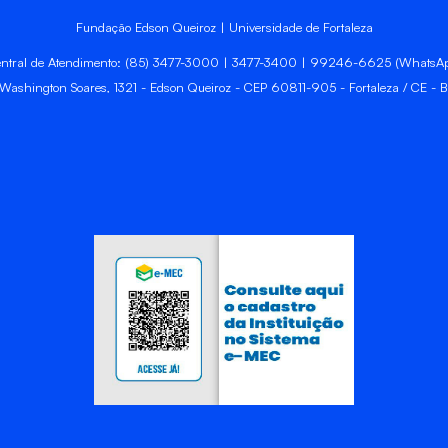
Fundação Edson Queiroz | Universidade de Fortaleza
ntral de Atendimento: (85) 3477-3000 | 3477-3400 | 99246-6625 (WhatsA
 Washington Soares, 1321 - Edson Queiroz - CEP 60811-905 - Fortaleza / CE - Br