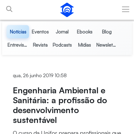
Pular para o Conteúdo principal
Notícias
Eventos
Jornal
Ebooks
Blog
Entrevistas
Revista
Podcasts
Mídias
Newsletter
qua, 26 junho 2019 10:58
Engenharia Ambiental e
Sanitária: a profissão do
desenvolvimento
sustentável
O curso da Unifor prepara profissionais que