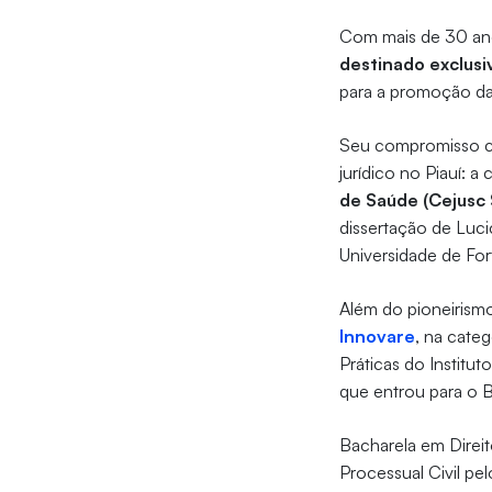
Com mais de 30 anos
destinado exclus
para a promoção da 
Seu compromisso co
jurídico no Piauí: a
de Saúde (Cejusc
dissertação de Luci
Universidade de For
Além do pioneirism
Innovare
, na categ
Práticas do Institu
que entrou para o 
Bacharela em Direit
Processual Civil pe