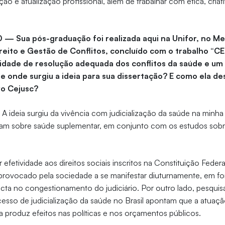
ação e atualização profissional, além de trabalhar com ética, criat
0 — Sua pós-graduação foi realizada aqui na Unifor, no M
ireito e Gestão de Conflitos, concluído com o trabalho 
ilidade de resolução adequada dos conflitos da saúde e u
. De onde surgiu a ideia para sua dissertação? E como ela 
vo Cejusc?
—
A ideia surgiu da vivência com judicialização da saúde na minha
am sobre saúde suplementar, em conjunto com os estudos sob
 efetividade aos direitos sociais inscritos na Constituição Feder
o provocado pela sociedade a se manifestar diuturnamente, em f
pacta no congestionamento do judiciário. Por outro lado, pesquis
esso de judicialização da saúde no Brasil apontam que a atuaçã
da produz efeitos nas políticas e nos orçamentos públicos.