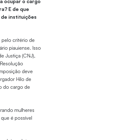
 a ocupar o cargo
ira? E de que
de instituições
elo critério de
rio piauiense. Isso
e Justiça (CNJ),
 Resolução
composição deve
rgador Hilo de
to do cargo de
irando mulheres
 que é possível