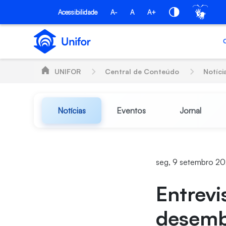
Pular para o Conteúdo principal
Acessibilidade
A-
A
A+
UNIFOR
Central de Conteúdo
Notíci
Notícias
Eventos
Jornal
seg, 9 setembro 20
Entrevi
desemba