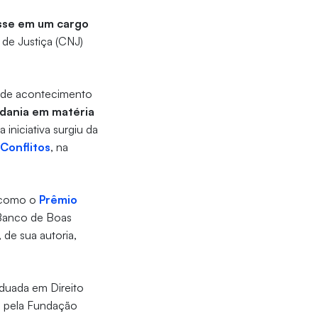
osse em um cargo
de Justiça (CNJ)
ande acontecimento
adania em matéria
 iniciativa surgiu da
Conflitos
, na
, como o
Prêmio
o Banco de Boas
, de sua autoria,
aduada em Direito
ia pela Fundação