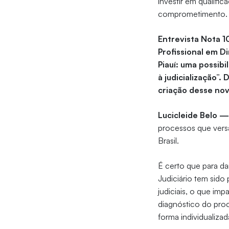
investir em qualific
comprometimento.
Entrevista Nota 1
Profissional em D
Piauí: uma possib
à judicialização”
criação desse no
Lucicleide Belo 
processos que vers
Brasil.
É certo que para dar
Judiciário tem sid
judiciais, o que im
diagnóstico do proc
forma individualiza