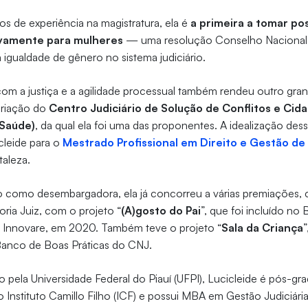
 de experiência na magistratura, ela é
a primeira a tomar p
ivamente para mulheres
— uma resolução Conselho Nacional 
igualdade de gênero no sistema judiciário.
m a justiça e a agilidade processual também rendeu outro gr
 criação do
Centro Judiciário de Solução de Conflitos e Cid
 Saúde)
, da qual ela foi uma das proponentes. A idealização dessa
cleide para o
Mestrado Profissional em Direito e Gestão de 
taleza.
o como desembargadora, ela já concorreu a várias premiações
oria Juiz, com o projeto “
(A)gosto do Pai
”, que foi incluído n
to Innovare, em 2020. Também teve o projeto “
Sala da Criança
”
Banco de Boas Práticas do CNJ.
o pela Universidade Federal do Piauí (UFPI), Lucicleide é pós-gr
lo Instituto Camillo Filho (ICF) e possui MBA em Gestão Judiciár