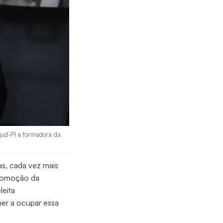
Ejud-PI e formadora da
as, cada vez mais
promoção da
leita
her a ocupar essa