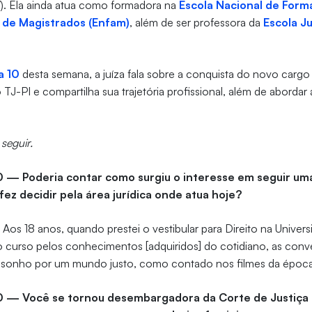
V). Ela ainda atua como formadora na
Escola Nacional de Form
de Magistrados (Enfam)
, além de ser professora da
Escola Ju
a 10
desta semana, a juíza fala sobre a conquista do novo carg
J-PI e compartilha sua trajetória profissional, além de abordar
 seguir.
0 — Poderia contar como surgiu o interesse em seguir uma
fez decidir pela área jurídica onde atua hoje?
—
Aos 18 anos, quando prestei o vestibular para Direito na Univer
r o curso pelos conhecimentos [adquiridos] do cotidiano, as conv
o sonho por um mundo justo, como contado nos filmes da época
10 — Você se tornou desembargadora da Corte de Justiça 