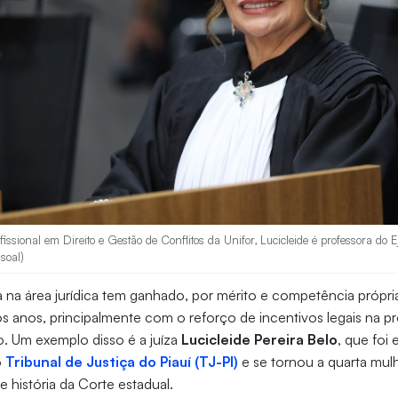
issional em Direito e Gestão de Conflitos da Unifor, Lucicleide é professora do 
soal)
 na área jurídica tem ganhado, por mérito e competência própri
s anos, principalmente com o reforço de incentivos legais na 
. Um exemplo disso é a juíza
Lucicleide Pereira Belo
, que foi e
o
Tribunal de Justiça do Piauí (TJ-PI)
e se tornou a quarta mul
 história da Corte estadual.