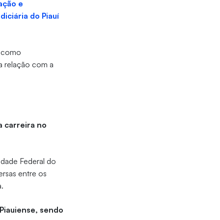
ação e
diciária do Piauí
o como
 a relação com a
 carreira no
sidade Federal do
ersas entre os
.
Piauiense, sendo