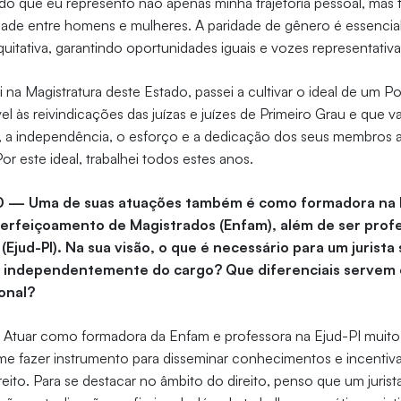
do que eu represento não apenas minha trajetória pessoal, mas 
dade entre homens e mulheres. A paridade de gênero é essencial
quitativa, garantindo oportunidades iguais e vozes representativa
 na Magistratura deste Estado, passei a cultivar o ideal de um Po
l às reivindicações das juízas e juízes de Primeiro Grau e que va
, a independência, o esforço e a dedicação dos seus membros 
Por este ideal, trabalhei todos estes anos.
10 — Uma de suas atuações também é como formadora na 
erfeiçoamento de Magistrados (Enfam), além de ser profe
í (Ejud-PI). Na sua visão, o que é necessário para um jurist
o, independentemente do cargo? Que diferenciais serve
ional?
—
Atuar como formadora da Enfam e professora na Ejud-PI muito
e fazer instrumento para disseminar conhecimentos e incentiva
reito. Para se destacar no âmbito do direito, penso que um juris