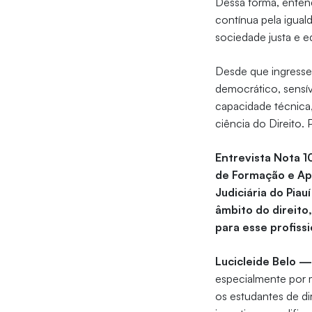
Dessa forma, enten
contínua pela igual
sociedade justa e e
Desde que ingressei
democrático, sensíve
capacidade técnica
ciência do Direito. 
Entrevista Nota 
de Formação e Ap
Judiciária do Piau
âmbito do direit
para esse profiss
Lucicleide Belo 
especialmente por m
os estudantes de di