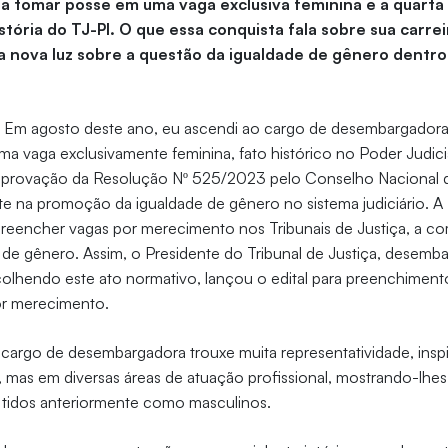
 a tomar posse em uma vaga exclusiva feminina e a quarta
stória do TJ-PI. O que essa conquista fala sobre sua carre
a nova luz sobre a questão da igualdade de gênero dentro 
—
Em agosto deste ano, eu ascendi ao cargo de desembargadora p
 vaga exclusivamente feminina, fato histórico no Poder Judiciá
a aprovação da Resolução Nº 525/2023 pelo Conselho Nacional d
e na promoção da igualdade de gênero no sistema judiciário. A
preencher vagas por merecimento nos Tribunais de Justiça, a 
 de gênero. Assim, o Presidente do Tribunal de Justiça, desemba
colhendo este ato normativo, lançou o edital para preenchimen
r merecimento.
cargo de desembargadora trouxe muita representatividade, insp
o, mas em diversas áreas de atuação profissional, mostrando-lhes
 tidos anteriormente como masculinos.