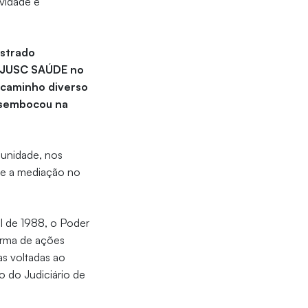
ividade e
estrado
“CEJUSC SAÚDE no
m caminho diverso
desembocou na
 unidade, nos
re a mediação no
al de 1988, o Poder
orma de ações
as voltadas ao
o do Judiciário de