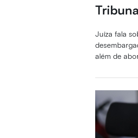
Tribuna
Juíza fala s
desembargado
além de abor