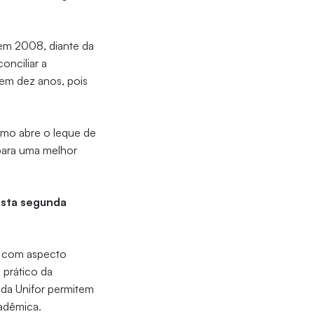
em 2008, diante da
onciliar a
 em dez anos, pois
lismo abre o leque de
 para uma melhor
esta segunda
o com aspecto
 prático da
 da Unifor permitem
cadêmica.