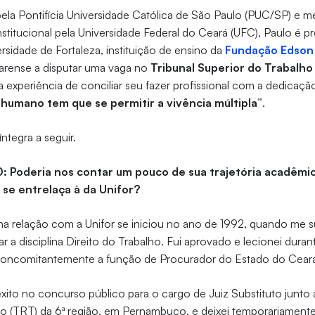
ela Pontifícia Universidade Católica de São Paulo (PUC/SP) e m
titucional pela Universidade Federal do Ceará (UFC), Paulo é p
rsidade de Fortaleza, instituição de ensino da
Fundação Edson
rense a disputar uma vaga no
Tribunal Superior do Trabalho
 experiência de conciliar seu fazer profissional com a dedicaçã
 humano tem que se permitir a vivência múltipla”
.
íntegra a seguir.
0: Poderia nos contar um pouco de sua trajetória acadêmic
 se entrelaça à da Unifor?
a relação com a Unifor se iniciou no ano de 1992, quando me 
rar a disciplina Direito do Trabalho. Fui aprovado e lecionei dura
concomitantemente a função de Procurador do Estado do Cear
xito no concurso público para o cargo de Juiz Substituto junto 
o (TRT) da 6ª região, em Pernambuco, e deixei temporariamente