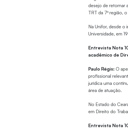
desejo de retornar
TRT da 7ª região, o
Na Unifor, desde o 
Universidade, em 19
Entrevista Nota 1
acadêmico de Dir
Paulo Régis:
O aper
profissional releva
jurídica uma contín
área de atuação.
No Estado do Ceará,
em Direito do Trab
Entrevista Nota 1