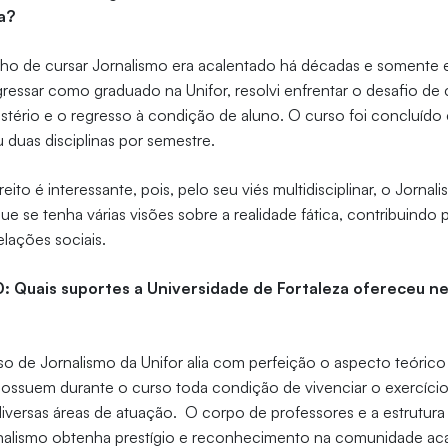
a?
o de cursar Jornalismo era acalentado há décadas e somente 
ressar como graduado na Unifor, resolvi enfrentar o desafio de c
istério e o regresso à condição de aluno. O curso foi concluído
 duas disciplinas por semestre.
ito é interessante, pois, pelo seu viés multidisciplinar, o Jorna
que se tenha várias visões sobre a realidade fática, contribuindo
lações sociais.
0: Quais suportes a Universidade de Fortaleza ofereceu n
o de Jornalismo da Unifor alia com perfeição o aspecto teóric
possuem durante o curso toda condição de vivenciar o exercício
diversas áreas de atuação. O corpo de professores e a estrutura
nalismo obtenha prestígio e reconhecimento na comunidade a