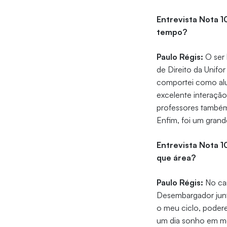
Entrevista Nota 1
tempo?
Paulo Régis:
O ser 
de Direito da Unif
comportei como alun
excelente interaçã
professores também
Enfim, foi um gran
Entrevista Nota 1
que área?
Paulo Régis:
No cam
Desembargador junt
o meu ciclo, podere
um dia sonho em me