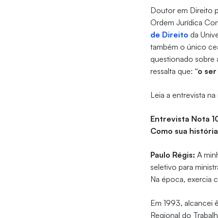
Doutor em Direito p
Ordem Jurídica Cons
de Direito
da Unive
também o único cea
questionado sobre a
ressalta que:
“o ser
Leia a entrevista na 
Entrevista Nota 1
Como sua história
Paulo Régis:
A minh
seletivo para minist
Na época, exercia 
Em 1993, alcancei ê
Regional do Trabalh