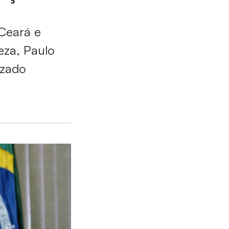
Ceará e
eza, Paulo
izado