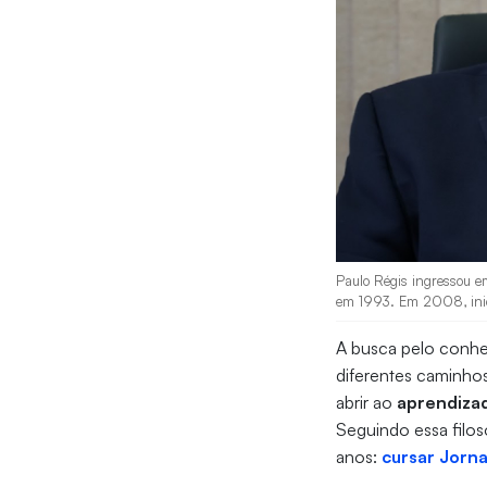
Paulo Régis ingressou em
em 1993. Em 2008, inici
A busca pelo conhe
diferentes caminho
abrir ao
aprendiza
Seguindo essa filo
anos:
cursar Jorn