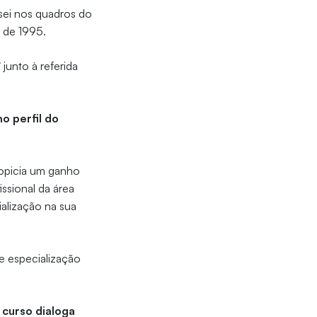
sei nos quadros do
e de 1995.
junto à referida
o perfil do
opicia um ganho
ssional da área
ialização na sua
de especialização
 curso dialoga