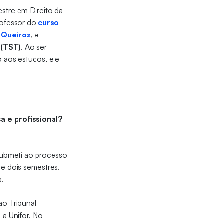
estre em Direito da
rofessor do
curso
 Queiroz
, e
 (TST)
. Ao ser
o aos estudos, ele
a e profissional?
submeti ao processo
nte dois semestres.
á.
ao Tribunal
 a Unifor. No