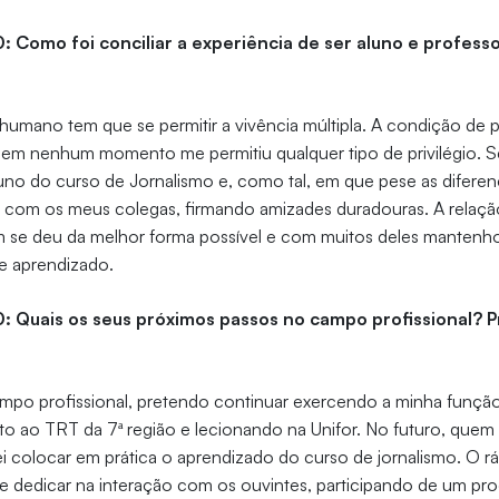
0: Como foi conciliar a experiência de ser aluno e profes
humano tem que se permitir a vivência múltipla. A condição de 
or em nenhum momento me permitiu qualquer tipo de privilégio.
o do curso de Jornalismo e, como tal, em que pese as diferenç
o com os meus colegas, firmando amizades duradouras. A relaç
 se deu da melhor forma possível e com muitos deles mantenho 
de aprendizado.
0: Quais os seus próximos passos no campo profissional? 
po profissional, pretendo continuar exercendo a minha funçã
o ao TRT da 7ª região e lecionando na Unifor. No futuro, quem
i colocar em prática o aprendizado do curso de jornalismo. O rá
 dedicar na interação com os ouvintes, participando de um pr