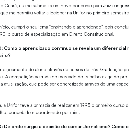
 ao Ceará, eu me submeti a um novo concurso para Juiz e ingres
 que me permitiu voltar a lecionar na Unifor no primeiro semestr
início, cumpri o seu lema "ensinando e aprendendo", pois concluí 
93, o curso de especialização em Direito Constitucional.
0: Como o aprendizado contínuo se revela um diferencial n
eito?
feiçoamento do aluno através de cursos de Pós-Graduação pr
nte. A competição acirrada no mercado do trabalho exige do profi
ua atualização, que pode ser concretizada através de uma espec
 a Unifor teve a primazia de realizar em 1995 o primeiro curso 
alho, concebido e coordenado por mim.
0: De onde surgiu a decisão de cursar Jornalismo? Como o