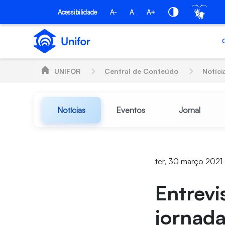
Pular para o Conteúdo principal
Acessibilidade
A-
A
A+
UNIFOR
Central de Conteúdo
Notíci
Notícias
Eventos
Jornal
ter, 30 março 2021 
Entrevi
jornad