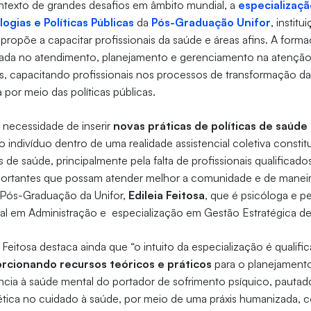
ntexto de grandes desafios em âmbito mundial, a
especializaç
ogias e Políticas Públicas
da
Pós-Graduação Unifor
, instit
e propõe a capacitar profissionais da saúde e áreas afins. A form
cada no atendimento, planejamento e gerenciamento na atençã
s, capacitando profissionais nos processos de transformação da
ra por meio das políticas públicas.
necessidade de inserir
novas práticas de políticas de saúde
o indivíduo dentro de uma realidade assistencial coletiva consti
 de saúde, principalmente pela falta de profissionais qualificados
portantes que possam atender melhor a comunidade e de maneira 
Pós-Graduação da Unifor,
Edileia Feitosa
, que é psicóloga e 
nal em Administração e especialização em Gestão Estratégica d
 Feitosa destaca ainda que “o intuito da especialização é qualific
rcionando recursos teóricos e práticos
para o planejament
ência à saúde mental do portador de sofrimento psíquico, pautado
 ética no cuidado à saúde, por meio de uma práxis humanizada,