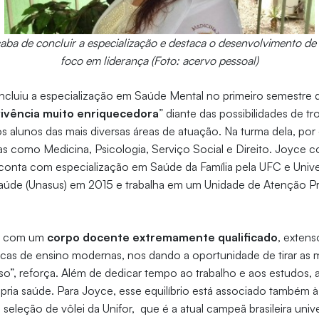
aba de concluir a especialização e destaca o desenvolvimento d
foco em liderança (Foto: acervo pessoal)
ncluiu a especialização em Saúde Mental no primeiro semestre 
vivência muito enriquecedora
” diante das possibilidades de t
os alunos das mais diversas áreas de atuação. Na turma dela, por
eas como Medicina, Psicologia, Serviço Social e Direito. Joyce 
 conta com especialização em Saúde da Família pela UFC e Univ
aúde (Unasus) em 2015 e trabalha em um Unidade de Atenção Pr
ta com um
corpo docente extremamente qualificado
, exten
nicas de ensino modernas, nos dando a oportunidade de tirar as 
so”, reforça. Além de dedicar tempo ao trabalho e aos estudos, 
ria saúde. Para Joyce, esse equilíbrio está associado também à 
da seleção de vôlei da Unifor, que é a atual campeã brasileira univ