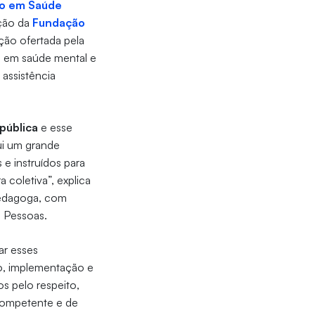
ão em Saúde
uição da
Fundação
ação ofertada pela
o em saúde mental e
 assistência
 pública
e esse
tui um grande
 e instruídos para
coletiva”, explica
pedagoga, com
e Pessoas.
ar esses
o, implementação e
s pelo respeito,
 competente e de