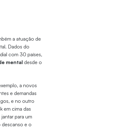
também a atuação de
ntal. Dados do
dial com 30 países,
de mental
desde o
 exemplo, a novos
entes e demandas
igos, e no outro
k em cima das
jantar para um
o descanso e o