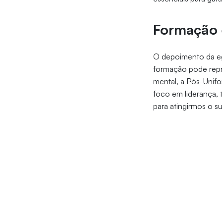
Formação 
O depoimento da egr
formação pode repr
mental, a Pós-Unif
foco em liderança,
para atingirmos o s