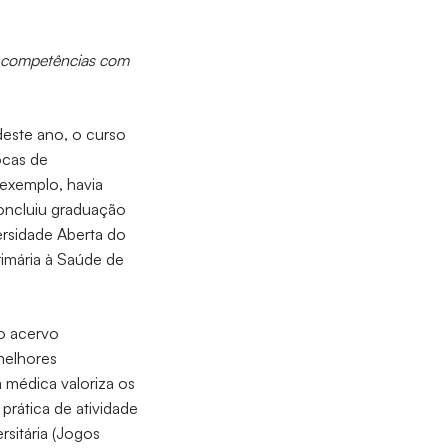
e competências com
deste ano, o curso
rocas de
 exemplo, havia
concluiu graduação
ersidade Aberta do
imária à Saúde de
so acervo
melhores
a médica valoriza os
prática de atividade
ersitária (Jogos