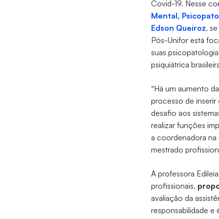
Covid-19. Nesse co
Mental, Psicopatol
Edson Queiroz
, s
Pós-Unifor está fo
suas psicopatologia
psiquiátrica brasilei
“Há um aumento da 
processo de inserir 
desafio aos sistemas
realizar funções im
a coordenadora na 
mestrado profissio
A professora Edileia
profissionais,
propo
avaliação da assist
responsabilidade e