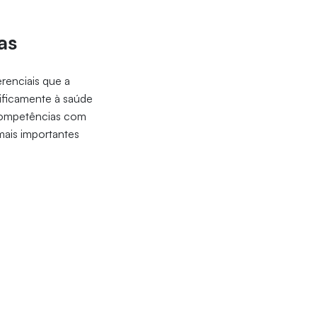
as
erenciais que a
ificamente à saúde
 competências com
mais importantes