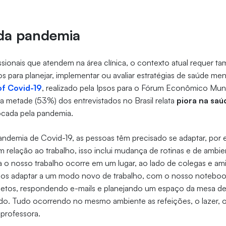
da pandemia
ssionais que atendem na área clínica, o contexto atual requer 
dos para planejar, implementar ou avaliar estratégias de saúde me
of Covid-19
, realizado pela Ipsos para o Fórum Econômico Mun
 metade (53%) dos entrevistados no Brasil relata
piora na saú
vocada pela pandemia.
andemia de Covid-19, as pessoas têm precisado se adaptar, por
relação ao trabalho, isso inclui mudança de rotinas e de ambi
a o nosso trabalho ocorre em um lugar, ao lado de colegas e am
os adaptar a um modo novo de trabalho, com o nosso noteboo
jetos, respondendo e-mails e planejando um espaço da mesa de 
sado. Tudo ocorrendo no mesmo ambiente as refeições, o lazer, 
a professora.