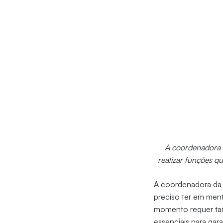
A coordenadora Ed
realizar funções q
A coordenadora da e
preciso ter em men
momento requer tam
essenciais para gar