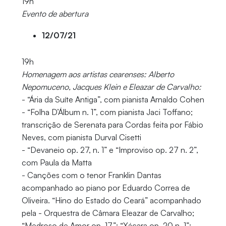
19h
Evento de abertura
12/07/21
19h
Homenagem aos artistas cearenses: Alberto
Nepomuceno, Jacques Klein e Eleazar de Carvalho:
- “Ária da Suíte Antiga”, com pianista Arnaldo Cohen
- “Folha D’Álbum n. 1”, com pianista Jaci Toffano;
transcrição de Serenata para Cordas feita por Fábio
Neves, com pianista Durval Cisetti
- “Devaneio op. 27, n. 1” e “Improviso op. 27 n. 2”,
com Paula da Matta
- Canções com o tenor Franklin Dantas
acompanhado ao piano por Eduardo Correa de
Oliveira. “Hino do Estado do Ceará” acompanhado
pela - Orquestra de Câmara Eleazar de Carvalho;
“Medroso de Amor op. 17”; “Xácara op. 20 n. 1”;