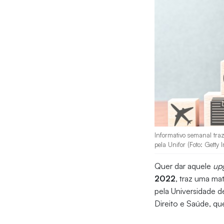
Informativo semanal traz
pela Unifor (Foto: Getty 
Quer dar aquele
up
2022
, traz uma ma
pela Universidade d
Direito e Saúde, q