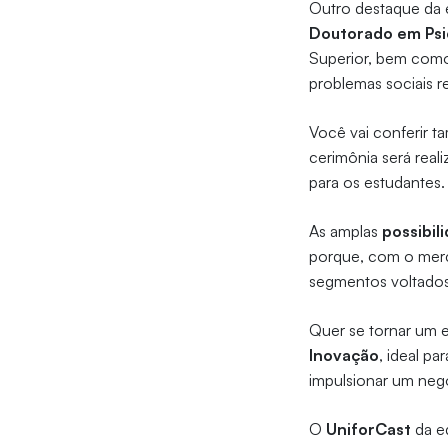
Outro destaque da 
Doutorado em Psi
Superior, bem como
problemas sociais r
Você vai conferir 
cerimônia será real
para os estudantes
As amplas
possibil
porque, com o merc
segmentos voltados 
Quer se tornar um
Inovação
, ideal p
impulsionar um negó
O
UniforCast
da e