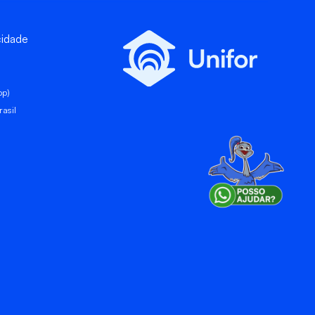
cidade
pp)
asil