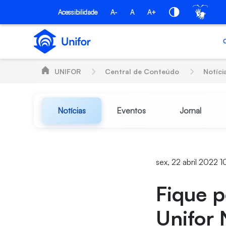
Pular para o Conteúdo principal
Acessibilidade
A-
A
A+
UNIFOR
Central de Conteúdo
Notíci
Notícias
Eventos
Jornal
sex, 22 abril 2022 1
Fique p
Unifor 