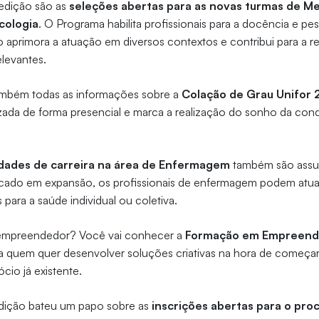
edição são as
seleções abertas para as novas turmas de M
cologia
. O Programa habilita profissionais para a docência e pe
 aprimora a atuação em diversos contextos e contribui para a r
elevantes.
também todas as informações sobre a
Colação de Grau Unifor 
izada de forma presencial e marca a realização do sonho da con
.
idades de carreira na área de Enfermagem
também são assun
ado em expansão, os profissionais de enfermagem podem atuar
para a saúde individual ou coletiva.
 empreendedor? Você vai conhecer a
Formação em Empreend
ara quem quer desenvolver soluções criativas na hora de começ
cio já existente.
dição bateu um papo sobre as
inscrições abertas para o pro