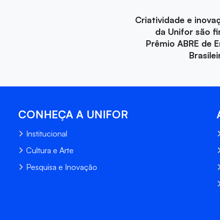
Criatividade e inova
da Unifor são fi
Prêmio ABRE de 
Brasile
CONHEÇA A UNIFOR
Institucional
Cultura e Arte
Pesquisa e Inovação