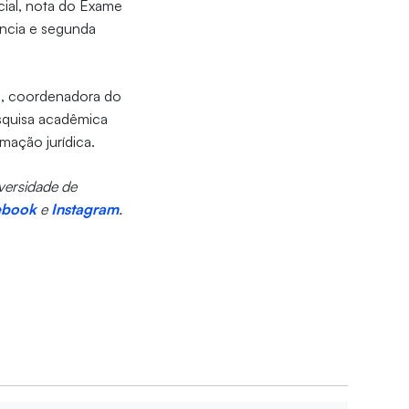
cial, nota do Exame
ência e segunda
e
, coordenadora do
pesquisa acadêmica
rmação jurídica.
iversidade de
ebook
e
Instagram
.