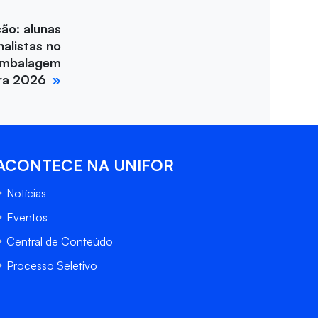
ção: alunas
nalistas no
Embalagem
ira 2026
ACONTECE NA UNIFOR
Notícias
Eventos
Central de Conteúdo
Processo Seletivo