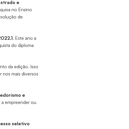
estrado e
squisa no Ensino
esolução de
2022.1
. Este ano a
quista do diploma
to da edição. Isso
 nos mais diversos
edorismo e
ar a empreender ou
cesso seletivo