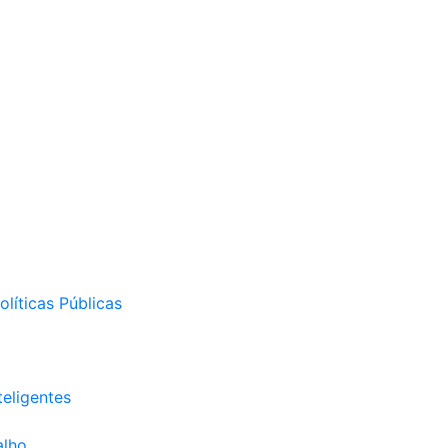
líticas Públicas
eligentes
alho