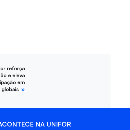
for reforça
ção e eleva
cipação em
 globais
ACONTECE NA UNIFOR