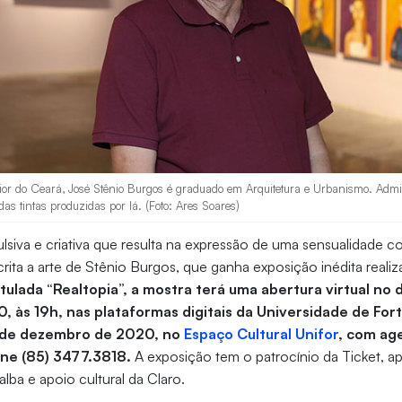
erior do Ceará, José Stênio Burgos é graduado em Arquitetura e Urbanismo. Admi
das tintas produzidas por lá. (Foto: Ares Soares)
siva e criativa que resulta na expressão de uma sensualidade col
rita a arte de Stênio Burgos, que ganha exposição inédita reali
itulada “Realtopia”, a mostra terá uma abertura virtual no 
 às 19h, nas plataformas digitais da Universidade de Fort
 de dezembro de 2020, no
Espaço Cultural Unifor
, com ag
fone (85) 3477.3818.
A exposição tem o patrocínio da Ticket, a
lba e apoio cultural da Claro.