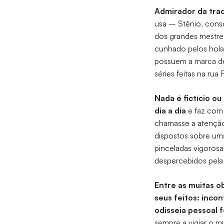
Admirador da trad
usa – Stênio, cons
dos grandes mestres
cunhado pelos holan
possuem a marca de 
séries feitas na ru
Nada é fictício o
dia a dia
e faz com 
chamasse a atenção:
dispostos sobre um
pinceladas vigorosa
despercebidos pela 
Entre as muitas o
seus feitos: inco
odisseia pessoal 
sempre a vigiar o 