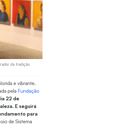
rador da tradição
orida e vibrante.
zada pela
Fundação
dia 22 de
aleza. E seguirá
endamento para
poio de Sistema