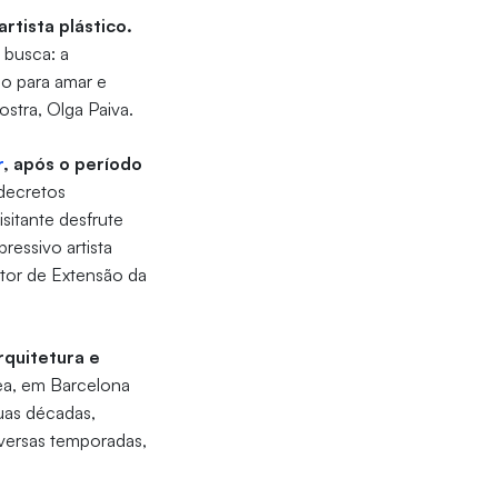
rtista plástico.
 busca: a
o para amar e
stra, Olga Paiva.
r
, após o período
decretos
sitante desfrute
ressivo artista
tor de Extensão da
rquitetura e
sea, em Barcelona
duas décadas,
versas temporadas,