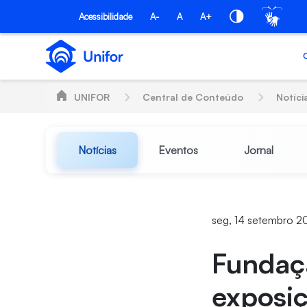
Pular para o Conteúdo principal
Acessibilidade
A-
A
A+
UNIFOR
Central de Conteúdo
Notíci
Notícias
Eventos
Jornal
seg, 14 setembro 2
Fundaç
exposi