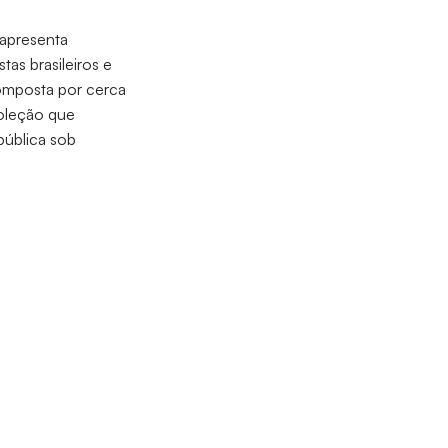
apresenta
tas brasileiros e
composta por cerca
coleção que
pública sob