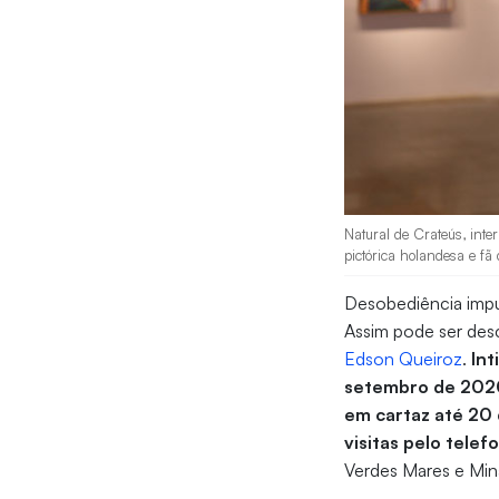
Natural de Crateús, int
pictórica holandesa e fã 
Desobediência impul
Assim pode ser desc
Edson Queiroz
.
Int
setembro de 2020,
em cartaz até 20
visitas pelo tele
Verdes Mares e Mina