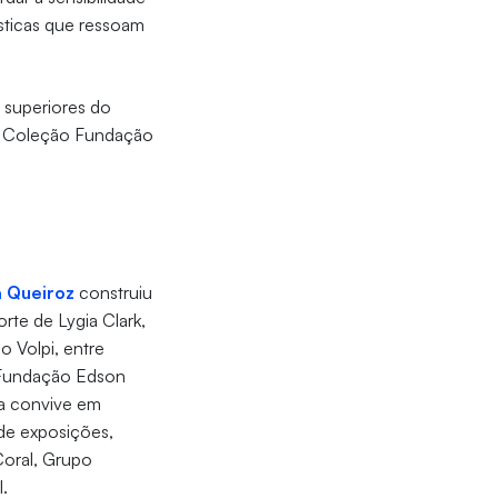
sticas que ressoam
s superiores do
 da Coleção Fundação
 Queiroz
construiu
rte de Lygia Clark,
do Volpi, entre
a Fundação Edson
a convive em
 de exposições,
Coral, Grupo
l.