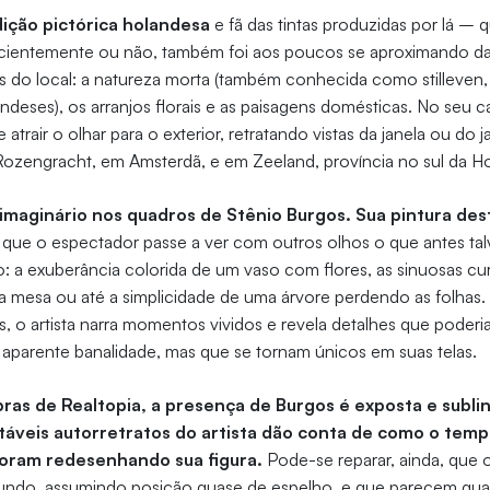
ição pictórica holandesa
e fã das tintas produzidas por lá – 
cientemente ou não, também foi aos poucos se aproximando das
 do local: a natureza morta (também conhecida como stilleven, 
deses), os arranjos florais e as paisagens domésticas. No seu ca
atrair o olhar para o exterior, retratando vistas da janela ou do
a Rozengracht, em Amsterdã, e em Zeeland, província no sul da H
u imaginário nos quadros de Stênio Burgos.
Sua pintura dest
que o espectador passe a ver com outros olhos o que antes tal
 a exuberância colorida de um vaso com flores, as sinuosas cu
a mesa ou até a simplicidade de uma árvore perdendo as folhas
s, o artista narra momentos vividos e revela detalhes que poderi
aparente banalidade, mas que se tornam únicos em suas telas.
bras de Realtopia, a presença de Burgos é exposta e subli
ntáveis autorretratos do artista dão conta de como o tem
foram redesenhando sua figura.
Pode-se reparar, ainda, que o
mundo, assumindo posição quase de espelho, e que parecem guard