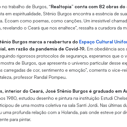
 no trabalho de Burgos,
“Realtopia” conta com 82 obras do a
inta em espiritualidade, Stênio Burgos encontra a essência de sua
a. Ecoam como poemas, como canções. Um irresistível chamad
, revelando o Ceará que nos enaltece”, ressalta a curadora da mo
tênio Burgos marca a reabertura do
Espaço Cultural Unifo
ial, em razão da pandemia de Covid-19.
Em obediência aos 
eguindo rigorosos protocolos de segurança, esperamos que o vi
 mostra de Burgos, que apresenta o universo particular desse exp
s carregadas de cor, sentimento e emoção”, comenta o vice-rei
rtaleza, professor Randal Pompeu.
s, interior do Ceará, José Stênio Burgos é graduado em A
os 1980, estudou desenho e pintura na instituição Estudi Chel
ticipou de uma mostra coletiva na sala Santi Jordi. Nas últimas 
 uma profunda relação com a Holanda, país onde esteve por di
nte para pintar.