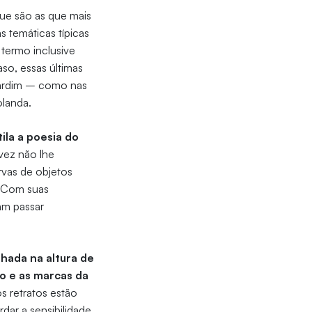
que são as que mais
 temáticas típicas
termo inclusive
so, essas últimas
 jardim – como nas
olanda.
ila a poesia do
vez não lhe
rvas de objetos
. Com suas
am passar
nhada na altura de
po e as marcas da
s retratos estão
ar a sensibilidade