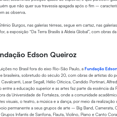
guém que não quer sua travessia apagada após o fim – caracterí
m as observa.
tênio Burgos, nas galerias térreas, segue em cartaz, nas galeria
for, a exposição “Da Terra Brasilis à Aldeia Global”, com obras
undação Edson Queiroz
ições no Brasil fora do eixo Rio-São Paulo, a
Fundação Edson
e brasileira, sobretudo do século 20, com obras de artistas do po
 Cavalcanti, Lasar Segall, Hélio Oiticica, Candido Portinari, Alfre
ão entre a educação superior e as artes faz parte da essência d
ra da Universidade de Fortaleza, onde a comunidade acadêmic
es visuais, o teatro, a música e a dança, por meio da realização
poio permanente a seus grupos de arte – Big Band, Camerata, 
 Grupos Infantis de Sanfona, Flauta, Violino, Piano e Canto Cora