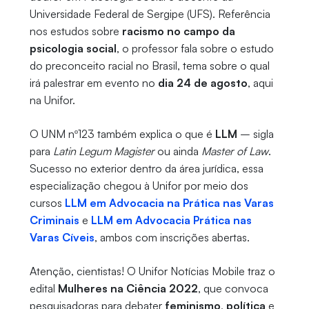
Universidade Federal de Sergipe (UFS). Referência
nos estudos sobre
racismo no campo da
psicologia social
, o professor fala sobre o estudo
do preconceito racial no Brasil, tema sobre o qual
irá palestrar em evento no
dia 24 de agosto
, aqui
na Unifor.
O UNM nº123 também explica o que é
LLM
– sigla
para
Latin Legum Magister
ou ainda
Master of Law
.
Sucesso no exterior dentro da área jurídica, essa
especialização chegou à Unifor por meio dos
cursos
LLM em Advocacia na Prática nas Varas
Criminais
e
LLM em Advocacia Prática nas
Varas Cíveis
, ambos com inscrições abertas.
Atenção, cientistas! O Unifor Notícias Mobile traz o
edital
Mulheres na Ciência 2022
, que convoca
pesquisadoras para debater
feminismo
,
política
e