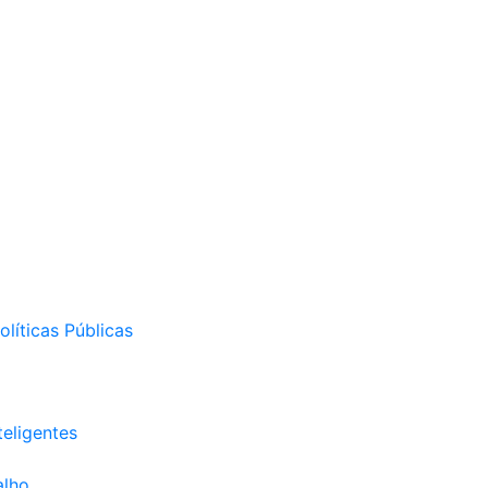
líticas Públicas
eligentes
alho