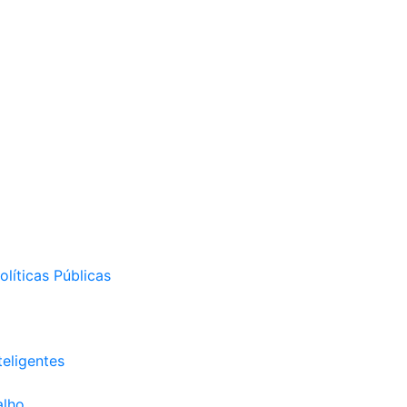
líticas Públicas
eligentes
alho