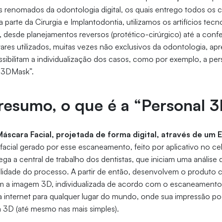
renomados da odontologia digital, os quais entrego todos os c
a parte da Cirurgia e Implantodontia, utilizamos os artifícios te
 desde planejamentos reversos (protético-cirúrgico) até a conf
wares utilizados, muitas vezes não exclusivos da odontologia, a
sibilitam a individualização dos casos, como por exemplo, a pe
l3DMask”.
resumo, o que é a “Personal 
áscara Facial, projetada de forma digital, através de u
facial gerado por esse escaneamento, feito por aplicativo no cel
ega a central de trabalho dos dentistas, que iniciam uma análise
idade do processo. A partir de então, desenvolvem o produto c
m a imagem 3D, individualizada de acordo com o escaneamento.
a internet para qualquer lugar do mundo, onde sua impressão po
 3D (até mesmo nas mais simples).