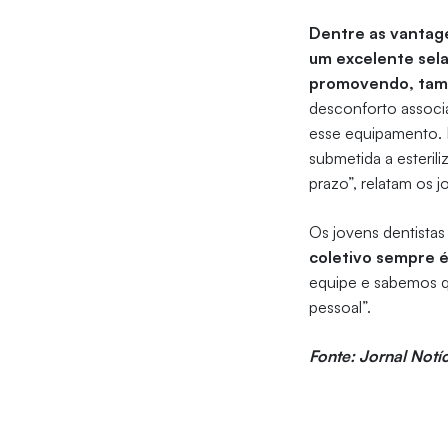
Dentre as vantage
um excelente sela
promovendo, tamb
desconforto associa
esse equipamento. P
submetida a esteril
prazo”, relatam os j
Os jovens dentistas
coletivo sempre é
equipe e sabemos qu
pessoal”.
Fonte: Jornal Notíc