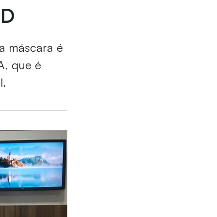
3D
da máscara é
A, que é
l.