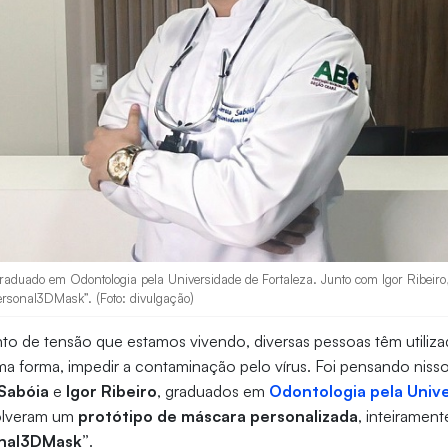
 graduado em Odontologia pela Universidade de Fortaleza. Junto com Igor Ribei
ersonal3DMask”. (Foto: divulgação)
 de tensão que estamos vivendo, diversas pessoas têm utilizad
uma forma, impedir a contaminação pelo vírus. Foi pensando niss
 Sabóia
e
Igor Ribeiro
, graduados em
Odontologia pela Univ
olveram um
protótipo de máscara personalizada
, inteirament
nal3DMask”
.