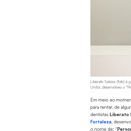
Liberato Sabóia (foto) é
Unifor, desenvolveu o “P
Em meio ao momento
para tentar, de alg
dentistas
Liberato
Fortaleza
,
desenv
o nome de:
“Perso