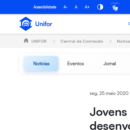
Pular para o Conteúdo principal
Acessibilidade
A-
A
A+
UNIFOR
Central de Conteúdo
Notíci
Notícias
Eventos
Jornal
seg, 25 maio 2020 
Jovens 
desenv