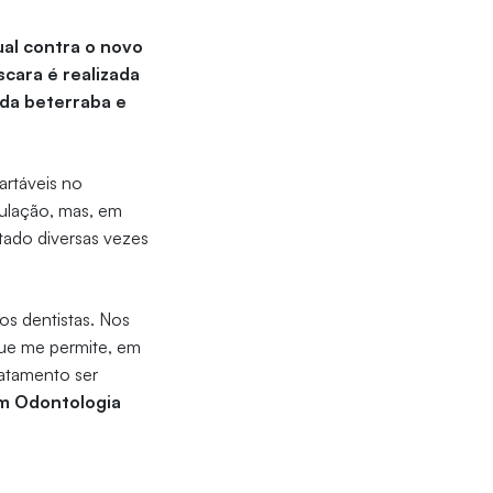
dual contra o novo
scara é realizada
 da beterraba e
artáveis no
ulação, mas, em
itado diversas vezes
os dentistas. Nos
que me permite, em
ratamento ser
 em Odontologia