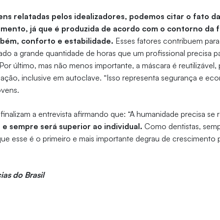
ns relatadas pelos idealizadores, podemos citar o fato d
mento, já que é produzida de acordo com o contorno da f
ém, conforto e estabilidade.
Esses fatores contribuem para
do a grande quantidade de horas que um profissional precisa pas
or último, mas não menos importante, a máscara é reutilizável, 
ização, inclusive em autoclave. “Isso representa segurança e ec
ovens.
 finalizam a entrevista afirmando que: “A humanidade precisa se 
 e sempre será superior ao individual.
Como dentistas, semp
e esse é o primeiro e mais importante degrau de crescimento p
ias do Brasil