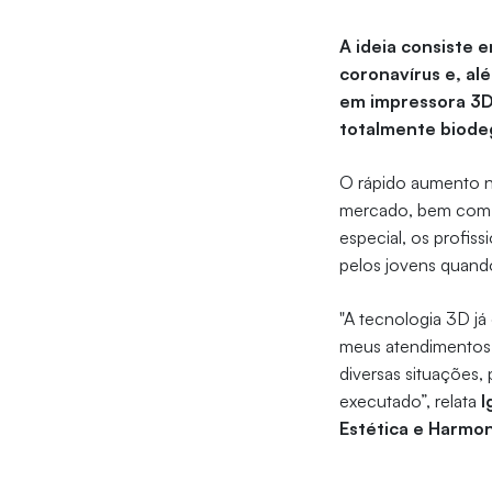
A ideia consiste e
coronavírus e, al
em impressora 3D,
totalmente biode
O rápido aumento n
mercado, bem com o
especial, os profiss
pelos jovens quando
"A tecnologia 3D já
meus atendimentos, 
diversas situações,
executado”, relata
I
Estética e Harmon