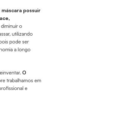
a máscara possuir
ace,
 diminuir o
sar, utilizando
pois pode ser
onomia a longo
reinventar.
O
re trabalhamos em
rofissional e