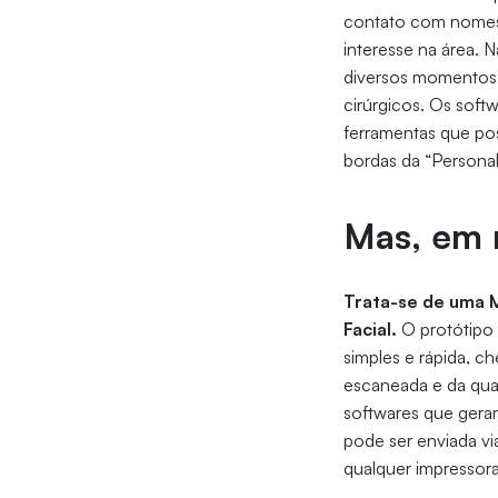
contato com nomes 
interesse na área. N
diversos momentos,
cirúrgicos. Os soft
ferramentas que pos
bordas da “Persona
Mas, em 
Trata-se de uma M
Facial.
O protótipo 
simples e rápida, ch
escaneada e da qual
softwares que gera
pode ser enviada vi
qualquer impressora