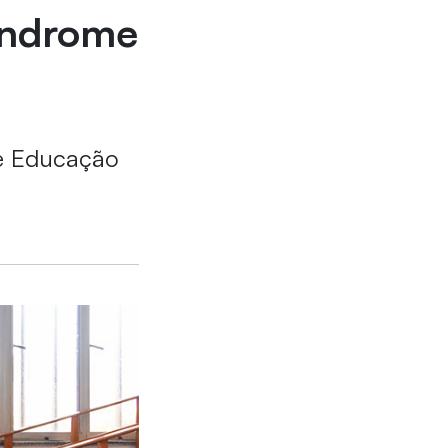
índrome
 e Educação