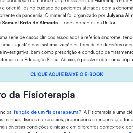
l foi concebida com foco nos profissionais de Fisioterapia e de 
os e orientá-los no cuidado de pacientes afetados com a denom
orrente da pandemia. O material foi organizado por
Julyana Al
e
Samuel Brito de Almeida
- todos docentes da Unifor.
a série de casos clínicos associados à referida síndrome, tend
uma sugestão para sistematização na tomada de decisões neces
a e investigativa, bem como prescrição e condução de tratamento
oterapia e a Educação Física. Abaixo, é possível obter uma cópia 
CLIQUE AQUI E BAIXE O E-BOOK
o da Fisioterapia
incipal
função de um fisioterapeuta
? “A Fisioterapia é uma ci
s manuais, físicos e exercícios, proporciona a recuperação fun
mais diversas condições clínicas e em diferentes contextos e c