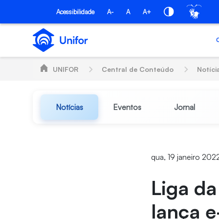
Pular para o Conteúdo principal
Acessibilidade
A-
A
A+
UNIFOR
Central de Conteúdo
Notíci
Notícias
Eventos
Jornal
qua, 19 janeiro 202
Liga da
lança e