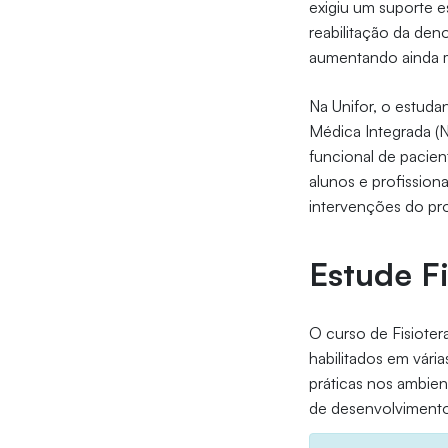
exigiu um suporte es
reabilitação da de
aumentando ainda ma
Na Unifor, o estud
Médica Integrada (
funcional de pacie
alunos e profission
intervenções do pr
Estude Fi
O curso de Fisioter
habilitados em vári
práticas nos ambien
de desenvolvimento