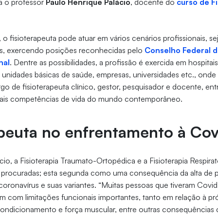
ca o professor
Paulo Henrique Palácio
, docente do
curso de Fi
o fisioterapeuta pode atuar em vários cenários profissionais, se
os, exercendo posições reconhecidas pelo
Conselho Federal de
nal
. Dentre as possibilidades, a profissão é exercida em hospitais,
 unidades básicas de saúde, empresas, universidades etc., onde 
rgo de fisioterapeuta clínico, gestor, pesquisador e docente, ent
ipais competências de vida do mundo contemporâneo.
apeuta no enfrentamento à Cov
io, a Fisioterapia Traumato-Ortopédica e a Fisioterapia Respirat
s procuradas; esta segunda como uma consequência da alta de p
oronavírus e suas variantes. “Muitas pessoas que tiveram Covi
ram com limitações funcionais importantes, tanto em relação à pr
dicionamento e força muscular, entre outras consequências clí