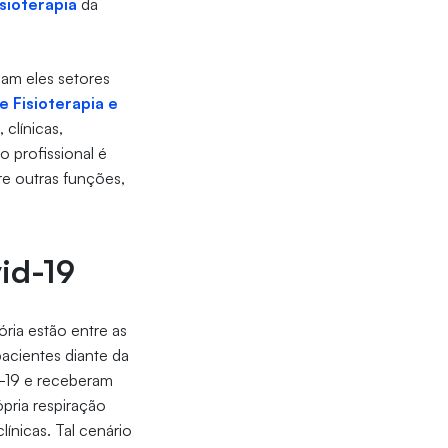
sioterapia
da
jam eles setores
 Fisioterapia e
 clínicas,
o profissional é
re outras funções,
id-19
ória estão entre as
acientes diante da
d-19 e receberam
ópria respiração
nicas. Tal cenário