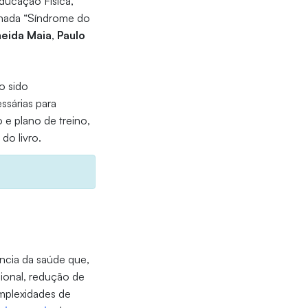
Educação Física,
inada “Síndrome do
meida Maia
,
Paulo
o sido
sárias para
 e plano de treino,
do livro.
ência da saúde que,
cional, redução de
omplexidades de