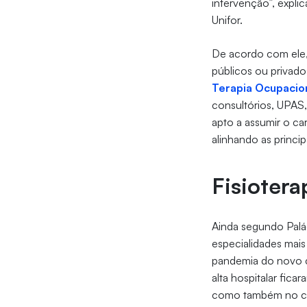
intervenção”, expli
Unifor.
De acordo com ele, 
públicos ou privad
Terapia Ocupacio
consultórios, UPAS,
apto a assumir o ca
alinhando as princ
Fisioter
Ainda segundo Palác
especialidades mai
pandemia do novo c
alta hospitalar fica
como também no con