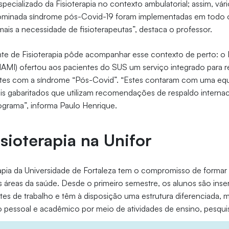
pecializado da Fisioterapia no contexto ambulatorial; assim, vár
nominada síndrome pós-Covid-19 foram implementadas em todo o 
is a necessidade de fisioterapeutas”, destaca o professor.
ante de Fisioterapia pôde acompanhar esse contexto de perto: 
NAMI) ofertou aos pacientes do SUS um serviço integrado para 
ntes com a síndrome “Pós-Covid”. “Estes contaram com uma equ
ais gabaritados que utilizam recomendações de respaldo internac
ograma”, informa Paulo Henrique.
sioterapia na Unifor
apia da Universidade de Fortaleza tem o compromisso de formar 
as áreas da saúde. Desde o primeiro semestre, os alunos são inse
tes de trabalho e têm à disposição uma estrutura diferenciada, m
 pessoal e acadêmico por meio de atividades de ensino, pesqui