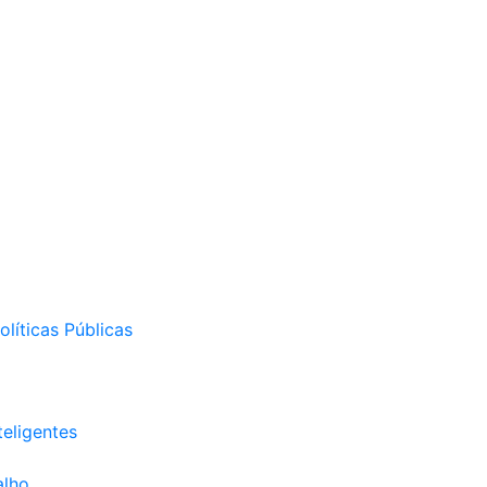
líticas Públicas
eligentes
alho