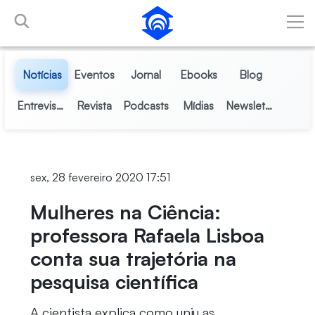
Pular para o Conteúdo principal
Notícias
Eventos
Jornal
Ebooks
Blog
Entrevistas
Revista
Podcasts
Mídias
Newsletter
sex, 28 fevereiro 2020 17:51
Mulheres na Ciência:
professora Rafaela Lisboa
conta sua trajetória na
pesquisa científica
A cientista explica como uniu as